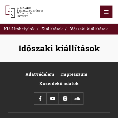
Skip
to
main
content
Kiállítóhelyünk
Kiállítások
Időszaki kiállítások
Időszaki kiállítások
Adatvédelem
Impresszum
Pied
Közérdekű adatok
de
page