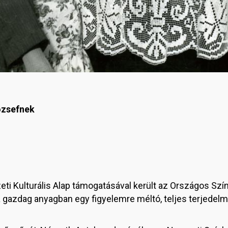
ózsefnek
ti Kulturális Alap támogatásával került az Országos Sz
 gazdag anyagban egy figyelemre méltó, teljes terjede