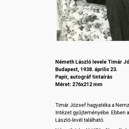
Németh László levele Timár J
Budapest, 1938. április 23.
Papír, autográf tintaírás
Méret: 276x212 mm
Timár József hagyatéka a Nemze
Intézet gyűjteményébe. Ebben a
László-levél található.