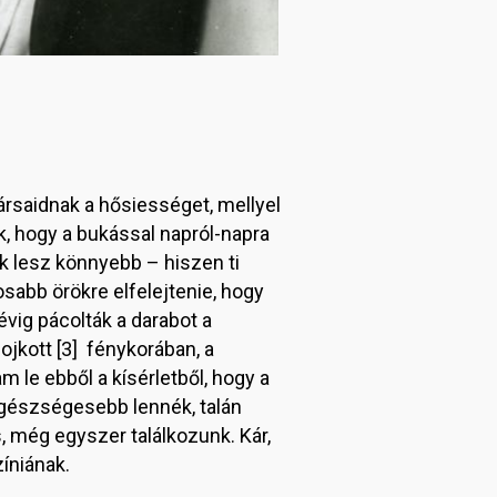
ársaidnak a hősiességet, mellyel
, hogy a bukással napról-napra
ek lesz könnyebb – hiszen ti
abb örökre elfelejtenie, hogy
évig pácolták a darabot a
ojkott [3] fénykorában, a
m le ebből a kísérletből, hogy a
egészségesebb lennék, talán
, még egyszer találkozunk. Kár,
zíniának.