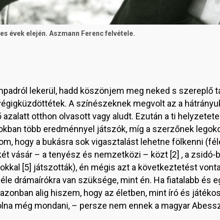
s évek elején. Aszmann Ferenc felvétele.
ínpadról lekerül, hadd köszönjem meg neked s szereplő t
végigküzdöttétek. A színészeknek megvolt az a hátrányuk
azalatt otthon olvasott vagy aludt. Ezután a ti helyzetet
kban több eredménnyel játszók, míg a szerzőnek legokos
m, hogy a bukásra sok vigasztalást lehetne fölkenni (fél
t vásár – a tenyész és nemzetközi – közt [2] , a zsidó-b
okkal [5] játszották), én mégis azt a következtetést vonta
éle drámaírókra van szüksége, mint én. Ha fiatalabb és 
zonban alig hiszem, hogy az életben, mint író és játékos
m volna még mondani, – persze nem ennek a magyar Abess