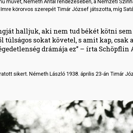
ű művét, Németh Antal rendezésében, a Nemzeti Szính
Imre körorvos szerepét Timár József játszotta, míg Satát
angját halljuk, aki nem tud békét kötni se
ől túlságos sokat követel, s amit kap, csak
égedetlenség drámája ez” – írta Schöpflin 
aratott sikert. Németh László 1938. április 23-án Timár Jó