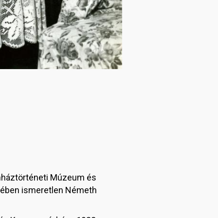
ínháztörténeti Múzeum és
lmében ismeretlen Németh