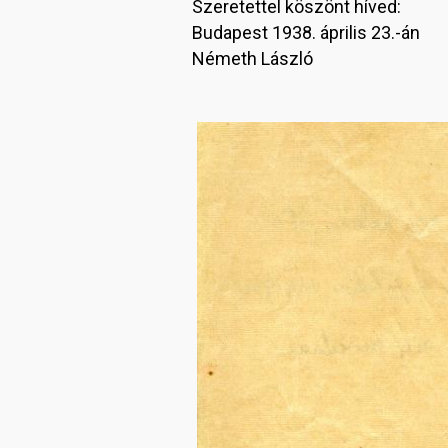
Szeretettel köszönt híved:
Budapest 1938. április 23.-án
Németh László
Image