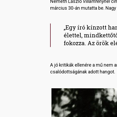
Németh László
Villámfénynél
cím
március 30-án mutatta be. Nagy 
„Egy író kínzott h
élettel, mindkettőt
fokozza. Az örök el
A jó kritikák ellenére a mű nem 
csalódottságának adott hangot.
Image