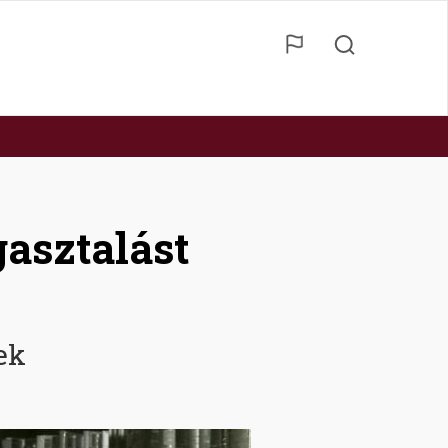
asztalást
ek