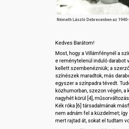
Németh László Debrecenben az 1940-e
Kedves Barátom!
Most, hogy a Villámfénynél a sz
e reménytelenül induló darabot 
kellett szembenézniük; a szerző 
színészek maradtok, más darabo
egyszer a színpadra tévedt. Tudo
közhumorban, szezon végén, a ké
nagyhét körül [4], műsorváltozás
Kék róka [6] társadalmának másf
nem adnám fel a küzdelmet; így a
mert rajtad át, sokat el tudta