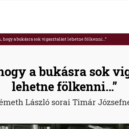
 hogy a bukásra sok vigasztalást lehetne fölkenni…”
hogy a bukásra sok vig
lehetne fölkenni…”
émeth László sorai Timár Józsefn