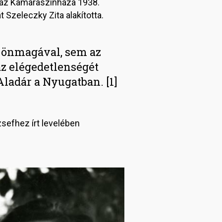
áz Kamaraszínháza 1938.
 Szeleczky Zita alakította.
m önmagával, sem az
 az elégedetlenségét
Aladár a Nyugatban. [1]
zsefhez írt levelében