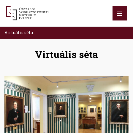
Skip
to
main
content
Virtuális séta
Virtuális séta
Image