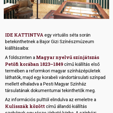
IDE KATTINTVA
egy virtuális séta során
betekinthetnek a Bajor Gizi Színészmúzeum
kiállításaiba:
Magyar nyelvű színjátszás
A földszinten a
Petőfi korában 1823–1849
című kiállítás első
termében a reformkori magyar színházépületek
láthatók, majd egy korabeli vándortársulati színpad
mellett elhaladva a Pesti Magyar Színház
társulatának dokumentumai tekinthetők meg.
Az információs pulttól elindulva az emeletre a
Kulisszák között
című állandó kiállítás
szobáinak egy része járható körbe. A színházi