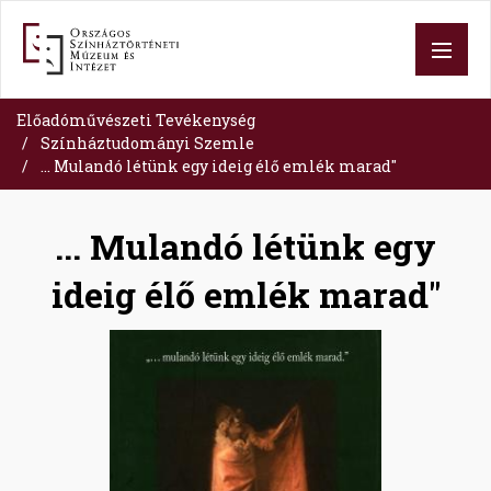
Skip
to
main
content
Előadóművészeti Tevékenység
Színháztudományi Szemle
... Mulandó létünk egy ideig élő emlék marad"
... Mulandó létünk egy
ideig élő emlék marad"
Image