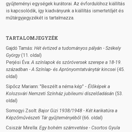
gyűjteményi egységek kurátorai. Az évfordulóhoz kiállítás
is kapcsolódik, így kiadványunk a kiállítás ismertetőjét és
műtárgyjegyzékét is tartalmazza.
TARTALOMJEGYZÉK
Gajdó Tamás:
Hét évtized a tudományos pályán - Székely
György
(11. oldal)
Perjési Éva:
A színlapok és szóróversek szerepe a 18-19.
században - A Színlap- és Aprónyomtatványtár kincsei
(45.
oldal)
Sipőcz Mariann: "Beszélt a néma kép" -
Élőképek a
Kolozsvári Nemzeti Színház jubileumi díszelőadásán
(53.
oldal)
Somogyi Zsolt:
Bajor Gizi 1938/1948 - Két karikatúra a
Képzőművészeti Tár gyűjteményéből
(66. oldal)
Csiszár Mirella:
Egy bohém számvetése - Csortos Gyula