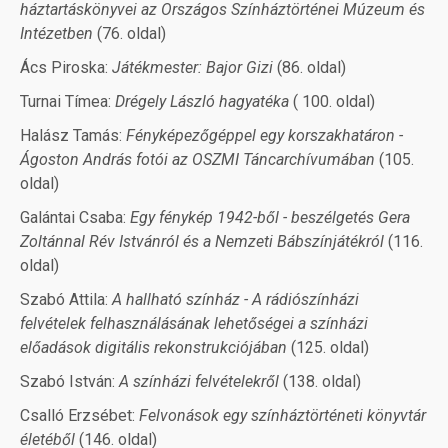
háztartáskönyvei az Országos Színháztörténei Múzeum és
Intézetben
(76. oldal)
Ács Piroska:
Játékmester: Bajor Gizi
(86. oldal)
Turnai Tímea:
Drégely László hagyatéka
( 100. oldal)
Halász Tamás:
Fényképezőgéppel egy korszakhatáron -
Ágoston András fotói az OSZMI Táncarchívumában
(105.
oldal)
Galántai Csaba:
Egy fénykép 1942-ből - beszélgetés Gera
Zoltánnal Rév Istvánról és a Nemzeti Bábszínjátékról
(116.
oldal)
Szabó Attila:
A hallható színház - A rádiószínházi
felvételek felhasználásának lehetőségei a színházi
előadások digitális rekonstrukciójában
(125. oldal)
Szabó István:
A színházi felvételekről
(138. oldal)
Csalló Erzsébet:
Felvonások egy színháztörténeti könyvtár
életéből
(146. oldal)