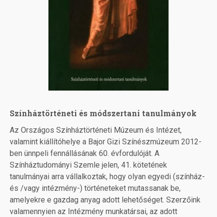
Színháztörténeti és módszertani tanulmányok
Az Országos Színháztörténeti Múzeum és Intézet,
valamint kiállítóhelye a Bajor Gizi Színészmúzeum 2012-
ben ünnpeli fennállásának 60. évfordulóját. A
Színháztudományi Szemle jelen, 41. kötetének
tanulmányai arra vállalkoztak, hogy olyan egyedi (színház-
és /vagy intézmény-) történeteket mutassanak be,
amelyekre e gazdag anyag adott lehetőséget. Szerzőink
valamennyien az Intézmény munkatársai, az adott