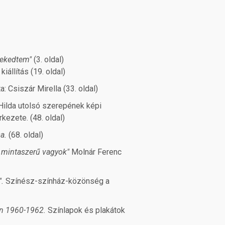
örekedtem"
(3. oldal)
kiállítás (19. oldal)
a: Csiszár Mirella (33. oldal)
Hilda utolsó szerepének képi
ezete. (48. oldal)
sa.
(68. oldal)
, mintaszerű vagyok"
Molnár Ferenc
".
Színész-színház-közönség a
an 1960-1962.
Színlapok és plakátok