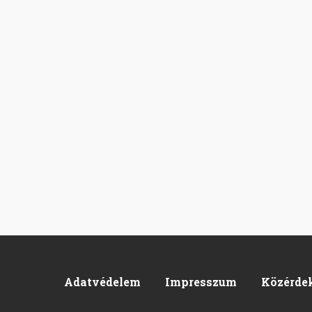
Adatvédelem
Impresszum
Közérde
Footer