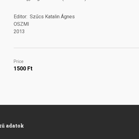
Editor
Szűcs Katalin Ágnes
OSZMI
2013
Price
1500 Ft
kű adatok