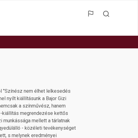
ól "Színész nem élhet lelkesedés
l nyílt kiállításunk a Bajor Gizi
 nemcsak a színművész, hanem
ű-kiállítás megrendezése kettős
szi munkássága mellett a tárlatnak
gyedülálló - közéleti tevékenységet
jtett, s melynek eredményei