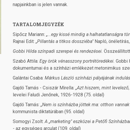
napjainkban is jelen vannak.
TARTALOMJEGYZÉK
Sipőcz Mariann:
„...egy kissé mindig a halhatatlanságra t
Rajnai Edit:
„Pillantás a titkos dossziéba"
Napló, önéletírás, 
Gobbi Hilda színpadi szerepei és rendezései.
Összeállított
Szabó Attila:
Egy örök vénasszony portrétöredékei.
Gobbi 
dokumentumai és a színházi emlékezet metonimikus szerk
Galántai Csaba:
Márkus László színházi pályájának indulá
Gajdó Tamás - Csiszár Mirella:
„Azt hiszem, mint levelező
levelei Faludi Jenőnek, 1926-1928 (75. oldal)
Gajdó Tamás:
„Nem is színházba jöttek ma: otthon vannak
kommunista diktatúrában (95. oldal)
Somogyi Zsolt:
A „marketing" eszközei a Petőfi Színházb
- az egységes arculat (109. oldal)