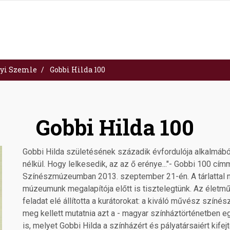
yi Szemle
Gobbi Hilda 100
Gobbi Hilda 100
Gobbi Hilda születésének századik évfordulója alkalmáb
nélkül. Hogy lelkesedik, az az ő erénye..."- Gobbi 100 címme
Színészmúzeumban 2013. szeptember 21-én. A tárlattal
múzeumunk megalapítója előtt is tisztelegtünk. Az életm
feladat elé állította a kurátorokat: a kiváló művész színé
meg kellett mutatnia azt a - magyar színháztörténetben e
is, melyet Gobbi Hilda a színházért és pályatársaiért kife