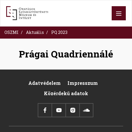
Skip
to
main
content
OSZMI
Aktuális
PQ 2023
Prágai Quadriennálé
Adatvédelem
Impresszum
Pied
Közérdekű adatok
de
page