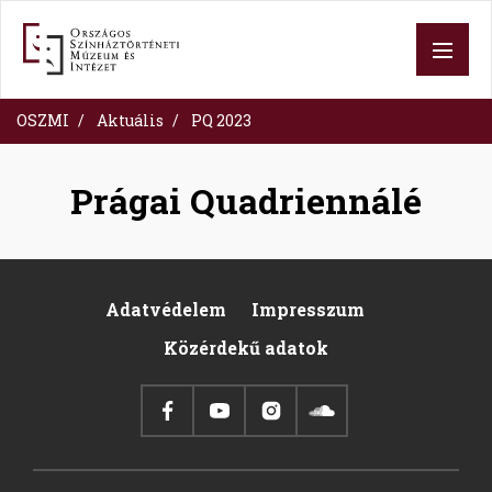
Skip
to
main
content
OSZMI
Aktuális
PQ 2023
Prágai Quadriennálé
Adatvédelem
Impresszum
Footer
Közérdekű adatok