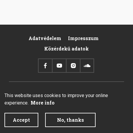
Adatvédelem
Impresszum
Pied
Közérdekű adatok
de
page
2026 © All rights reserved.
This website uses cookies to improve your online
Created by Integral Vision Kft.
More info
experience.
Accept
No, thanks