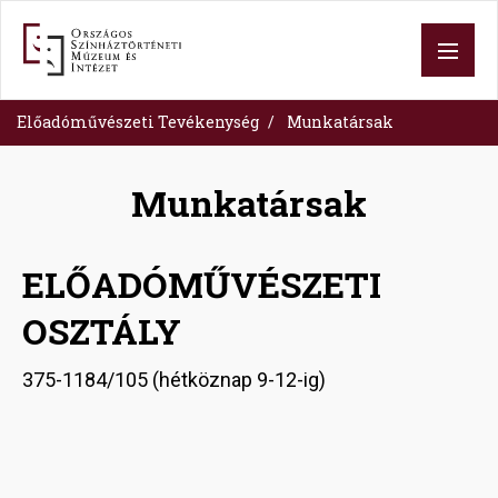
Skip
to
main
content
Előadóművészeti Tevékenység
Munkatársak
Munkatársak
ELŐADÓMŰVÉSZETI
OSZTÁLY
375-1184/105 (hétköznap 9-12-ig)