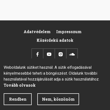
Adatvédelem
Impresszum
Footer
Közérdekű adatok
Weboldalunk sütiket használ. A sütik elfogadásával
kényelmesebbé teheti a böngészést. Oldalunk további
2026 © Minden jog fenntartva.
használatával hozzájárulását adja a sütik használatához.
Fejlesztette az Integral Vision Kft.
Tovább olvasok
Rendben
Nem, köszönöm