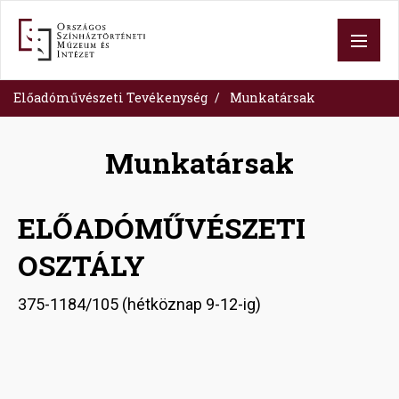
Ugrás
a
tartalomra
Előadóművészeti Tevékenység
Munkatársak
Munkatársak
ELŐADÓMŰVÉSZETI
OSZTÁLY
375-1184/105 (hétköznap 9-12-ig)