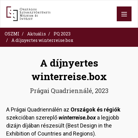
Skip
to
main
content
OSZMI
Aktuális
PQ 2023
A díjnyertes winterreise.box
A díjnyertes
winterreise.box
Prágai Quadriennálé, 2023
A Prágai Quadriennálén az
Országok és régiók
szekcióban szereplő
winterreise.box
a legjobb
dizájn díjában részesült (Best Design in the
Exhibition of Countries and Regions).