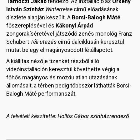
Tarnóczi Jakab
rendező. Az installáció az
Örkény
István Színház
Winterreise
című előadásának
díszlete alapján készült. A
Borsi-Balogh Máté
főszereplésével és
Kákonyi Árpád
zongorakíséretével játszódó zenés monológ Franz
Schubert
Téli utazás
című dalciklusán keresztül
mutat be egy elmagányosodott létállapotot.
A kiállítás nézője tizenkét részből álló
videóinstalláción keresztül követhette végig a
főhős magányos és mozdulatlan utazásának
állomásait, a térben pedig többször láthatták Borsi-
Balogh Máté performanszát.
A felvételt készítette: Hollós Gábor színházrendező