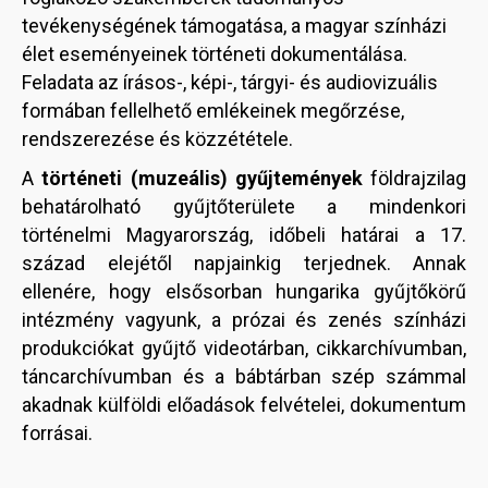
tevékenységének támogatása, a magyar színházi
élet eseményeinek történeti dokumentálása.
Feladata az írásos-, képi-, tárgyi- és audiovizuális
formában fellelhető emlékeinek megőrzése,
rendszerezése és közzététele.
A
történeti (muzeális) gyűjtemények
földrajzilag
behatárolható gyűjtőterülete a mindenkori
történelmi Magyarország, időbeli határai a 17.
század elejétől napjainkig terjednek. Annak
ellenére, hogy elsősorban hungarika gyűjtőkörű
intézmény vagyunk, a prózai és zenés színházi
produkciókat gyűjtő videotárban, cikkarchívumban,
táncarchívumban és a bábtárban szép számmal
akadnak külföldi előadások felvételei, dokumentum
forrásai.