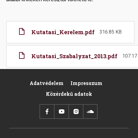
File
Kutatasi_Kerelem.pdf
316.85 KB
File
Kutatasi_Szabalyzat_2013.pdf
107.17
Adatvédelem
Impresszum
Footer
Közérdekű adatok