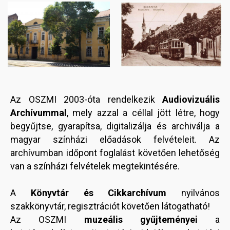
Image
Image
Az OSZMI 2003-óta rendelkezik
Audiovizuális
Archívummal
, mely azzal a céllal jött létre, hogy
begyűjtse, gyarapítsa, digitalizálja és archiválja a
magyar színházi előadások felvételeit. Az
archívumban időpont foglalást követően lehetőség
van a színházi felvételek megtekintésére.
A
Könyvtár és Cikkarchívum
nyilvános
szakkönyvtár, regisztrációt követően látogatható!
Az OSZMI
muzeális gyűjteményei
a