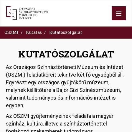
Skip
to
main
content
OSZMI
Kutatás
Kutatószolgálat
KUTATÓSZOLGÁLAT
Az Országos Színháztörténeti Múzeum és Intézet
(OSZMI) feladatköreit tekintve két fő egységből áll.
Egyrészt egy országos gyűjtőkörű múzeum,
melynek kiállítótere a Bajor Gizi Színészmúzeum,
valamint tudományos és információs intézet is
egyben.
Az OSZMI gyűjteményeinek feladata a magyar
színházi kultúra, illetve a színháztörténettel
foglakozó szakemberek tudományos