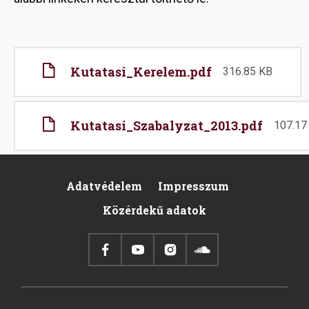
File
Kutatasi_Kerelem.pdf
316.85 KB
File
Kutatasi_Szabalyzat_2013.pdf
107.17
Adatvédelem
Impresszum
Footer
Közérdekű adatok