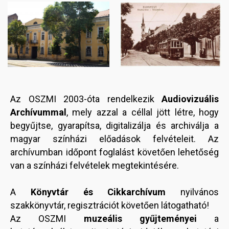
Image
Image
Az OSZMI 2003-óta rendelkezik
Audiovizuális
Archívummal
, mely azzal a céllal jött létre, hogy
begyűjtse, gyarapítsa, digitalizálja és archiválja a
magyar színházi előadások felvételeit. Az
archívumban időpont foglalást követően lehetőség
van a színházi felvételek megtekintésére.
A
Könyvtár és Cikkarchívum
nyilvános
szakkönyvtár, regisztrációt követően látogatható!
Az OSZMI
muzeális gyűjteményei
a