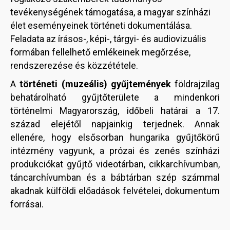
tevékenységének támogatása, a magyar színházi
élet eseményeinek történeti dokumentálása.
Feladata az írásos-, képi-, tárgyi- és audiovizuális
formában fellelhető emlékeinek megőrzése,
rendszerezése és közzététele.
A
történeti (muzeális) gyűjtemények
földrajzilag
behatárolható gyűjtőterülete a mindenkori
történelmi Magyarország, időbeli határai a 17.
század elejétől napjainkig terjednek. Annak
ellenére, hogy elsősorban hungarika gyűjtőkörű
intézmény vagyunk, a prózai és zenés színházi
produkciókat gyűjtő videotárban, cikkarchívumban,
táncarchívumban és a bábtárban szép számmal
akadnak külföldi előadások felvételei, dokumentum
forrásai.