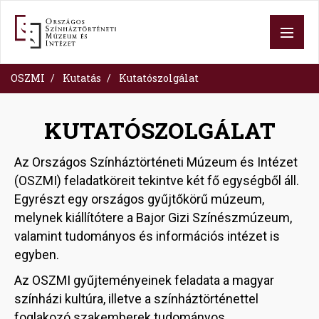
Ugrás
a
tartalomra
OSZMI
Kutatás
Kutatószolgálat
KUTATÓSZOLGÁLAT
Az Országos Színháztörténeti Múzeum és Intézet
(OSZMI) feladatköreit tekintve két fő egységből áll.
Egyrészt egy országos gyűjtőkörű múzeum,
melynek kiállítótere a Bajor Gizi Színészmúzeum,
valamint tudományos és információs intézet is
egyben.
Az OSZMI gyűjteményeinek feladata a magyar
színházi kultúra, illetve a színháztörténettel
foglakozó szakemberek tudományos