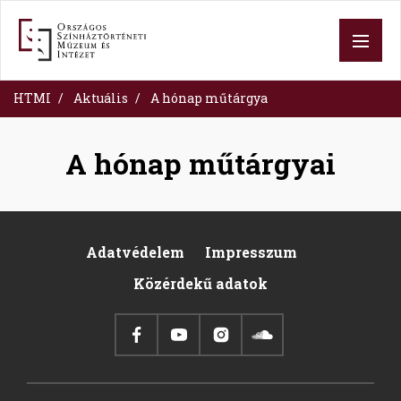
Skip
to
main
content
HTMI
Aktuális
A hónap műtárgya
A hónap műtárgyai
Adatvédelem
Impresszum
Footer
Közérdekű adatok