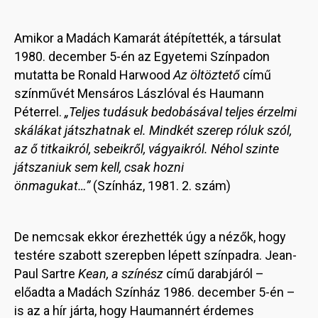
Amikor a Madách Kamarát átépítették, a társulat
1980. december 5-én az Egyetemi Színpadon
mutatta be Ronald Harwood
Az öltöztető
című
színművét Mensáros Lászlóval és Haumann
Péterrel.
„Teljes tudásuk bedobásával teljes érzelmi
skálákat játszhatnak el. Mindkét szerep róluk szól,
az ő titkaikról, sebeikről, vágyaikról. Néhol szinte
játszaniuk sem kell, csak hozni
önmagukat…”
(Színház, 1981. 2. szám)
De nemcsak ekkor érezhették úgy a nézők, hogy
testére szabott szerepben lépett színpadra. Jean-
Paul Sartre
Kean, a színész
című darabjáról –
előadta a Madách Színház 1986. december 5-én –
is az a hír járta, hogy Haumannért érdemes