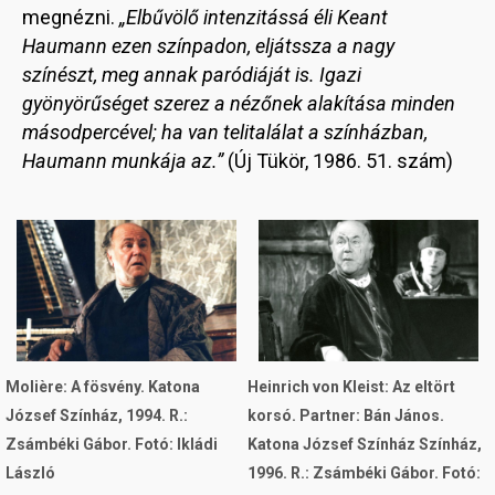
megnézni.
„Elbűvölő intenzitássá éli Keant
Haumann ezen színpadon, eljátssza a nagy
színészt, meg annak paródiáját is. Igazi
gyönyörűséget szerez a nézőnek alakítása minden
másodpercével; ha van telitalálat a színházban,
Haumann munkája az.”
(Új Tükör, 1986. 51. szám)
Image
Image
Molière: A fösvény. Katona
Heinrich von Kleist: Az eltört
József Színház, 1994. R.:
korsó. Partner: Bán János.
Zsámbéki Gábor. Fotó: Ikládi
Katona József Színház Színház,
László
1996. R.: Zsámbéki Gábor. Fotó: