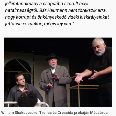
jellemtanulmány a csapdába szorult helyi
hatalmasságról. Bár Haumann nem törekszik arra,
hogy korrupt és önkényeskedő vidéki kiskirályainkat
juttassa eszünkbe, mégis így van.”
Image
William Shakespeare: Troilus és Cressida próbáján Mészáros