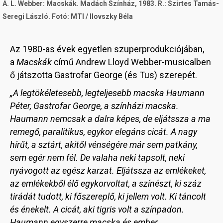
A. L. Webber: Macskák. Madách Színház, 1983. R.: Szirtes Tamás-
Seregi László. Fotó: MTI / Ilovszky Béla
Az 1980-as évek egyetlen szuperprodukciójában,
a
Macskák
című Andrew Lloyd Webber-musicalben
ő játszotta Gastrofar George (és Tus) szerepét.
„A legtökéletesebb, legteljesebb macska Haumann
Péter, Gastrofar George, a színházi macska.
Haumann nemcsak a dalra képes, de eljátssza a ma
remegő, paralitikus, egykor elegáns cicát. A nagy
hírűt, a sztárt, akitől vénségére már sem patkány,
sem egér nem fél. De valaha neki tapsolt, neki
nyávogott az egész karzat. Eljátssza az emlékeket,
az emlékekből élő egykorvoltat, a színészt, ki száz
tirádát tudott, ki főszereplő, ki jellem volt. Ki táncolt
és énekelt. A cicát, aki tigris volt a színpadon.
Haumann egyszerre macska és ember.