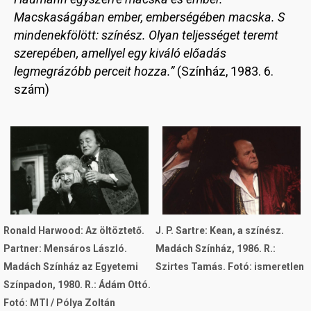
Macskaságában ember, emberségében macska. S
mindenekfölött: színész. Olyan teljességet teremt
szerepében, amellyel egy kiváló előadás
legmegrázóbb perceit hozza.”
(Színház, 1983. 6.
szám)
Image
Image
Ronald Harwood: Az öltöztető.
J. P. Sartre: Kean, a színész.
Partner: Mensáros László.
Madách Színház, 1986. R.:
Madách Színház az Egyetemi
Szirtes Tamás. Fotó: ismeretlen
Színpadon, 1980. R.: Ádám Ottó.
Fotó: MTI / Pólya Zoltán