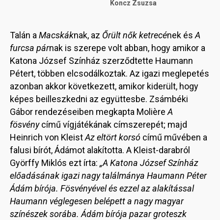
Koncz Zsuzsa
Talán a
Macskák
nak, az
Őrült nők ketrecé
nek és
A
furcsa pár
nak is szerepe volt abban, hogy amikor a
Katona József Színház szerződtette Haumann
Pétert, többen elcsodálkoztak. Az igazi meglepetés
azonban akkor következett, amikor kiderült, hogy
képes beilleszkedni az együttesbe. Zsámbéki
Gábor rendezéseiben megkapta Molière
A
fösvény
című vígjátékának címszerepét; majd
Heinrich von Kleist
Az eltört korsó
című művében a
falusi bírót, Ádámot alakította. A Kleist-darabról
Györffy Miklós ezt írta:
„A Katona József Színház
előadásának igazi nagy találmánya Haumann Péter
Ádám bírója. Fösvényével és ezzel az alakítással
Haumann véglegesen belépett a nagy magyar
színészek sorába. Ádám bírója pazar groteszk