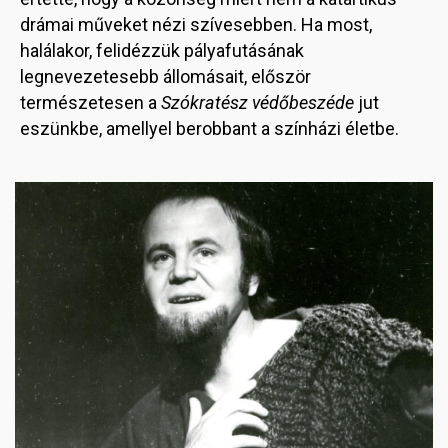
drámai műveket nézi szívesebben. Ha most,
halálakor, felidézzük pályafutásának
legnevezetesebb állomásait, először
természetesen a
Szókratész védőbeszéde
jut
eszünkbe, amellyel berobbant a színházi életbe.
Image