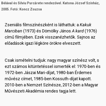
Bélával és Silviu Purcărete rendezővel. Katona József Színház,
2005. Fotó: Koncz Zsuzsa
Zseniális filmszínészként is láthattuk: a
Kakuk
Marciban
(1973) és Dömölky János
A kard
(1976)
című filmjében. Ezek visszanézhetők. Sajnos az
előadások igazi légköre örökre elveszett.
Csak ismételni tudjuk: nagy magyar színész volt, s
ezt számos kitüntetéssel ismerték el: 1970-ben és
1972-ben Jászai Mari-díjat, 1980-ban Érdemes
művész címet, 1985-ben Kossuth-díjat kapott.
2010-ben a Nemzet Színésze, 2012-ben a Magyar
Művészeti Akadémia rendes tagja lett.