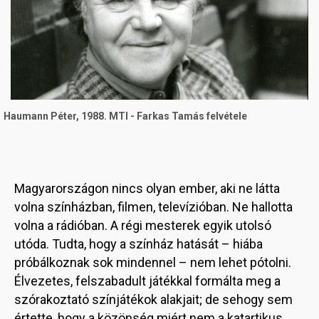
Haumann Péter, 1988. MTI - Farkas Tamás felvétele
Magyarországon nincs olyan ember, aki ne látta
volna színházban, filmen, televízióban. Ne hallotta
volna a rádióban. A régi mesterek egyik utolsó
utóda. Tudta, hogy a színház hatását – hiába
próbálkoznak sok mindennel – nem lehet pótolni.
Élvezetes, felszabadult játékkal formálta meg a
szórakoztató színjátékok alakjait; de sehogy sem
értette, hogy a közönség miért nem a katartikus