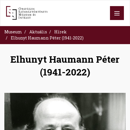
Skip
to
main
content
Museum
Aktuális
Hírek
Elhunyt Haumann Péter (1941-2022)
Elhunyt Haumann Péter
(1941-2022)
Image