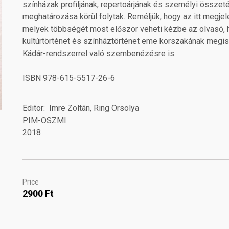
színházak profiljának, repertoárjának és személyi összet
meghatározása körül folytak. Reméljük, hogy az itt megj
melyek többségét most először veheti kézbe az olvasó, h
kultúrtörténet és színháztörténet eme korszakának megi
Kádár-rendszerrel való szembenézésre is.
ISBN 978-615-5517-26-6
Editor
Imre Zoltán, Ring Orsolya
PIM-OSZMI
2018
Price
2900 Ft