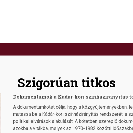
Szigorúan titkos
Dokumentumok a Kádár-kori színházirányítás tö
A dokumentumkötet célja, hogy a közgyűjteményekben, levé
mutassa be a Kádár-kori színházirányítás rendszerét, a 
politikai elvárások alakulását. A kötetben szereplő dok
azokba a vitákba, melyek az 1970-1982 közötti időszakba