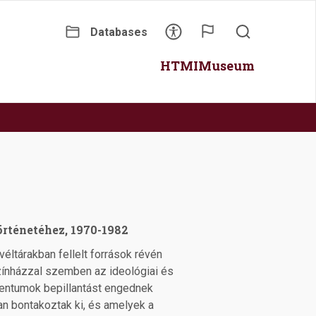
Databases
Secondary
Main
HTMI
Museum
menu
navigation
rténetéhez, 1970-1982
ltárakban fellelt források révén
színházzal szemben az ideológiai és
umentumok bepillantást engednek
n bontakoztak ki, és amelyek a