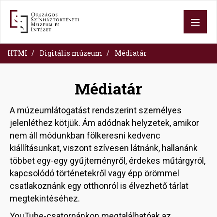
Skip
to
main
content
HTMI
Digitális múzeum
Médiatár
Médiatár
A múzeumlátogatást rendszerint személyes
jelenléthez kötjük. Ám adódnak helyzetek, amikor
nem áll módunkban fölkeresni kedvenc
kiállításunkat, viszont szívesen látnánk, hallanánk
többet egy-egy gyűjteményről, érdekes műtárgyról,
kapcsolódó történetekről vagy épp örömmel
csatlakoznánk egy otthonról is élvezhető tárlat
megtekintéséhez.
YouTube-csatornánkon megtalálhatóak az