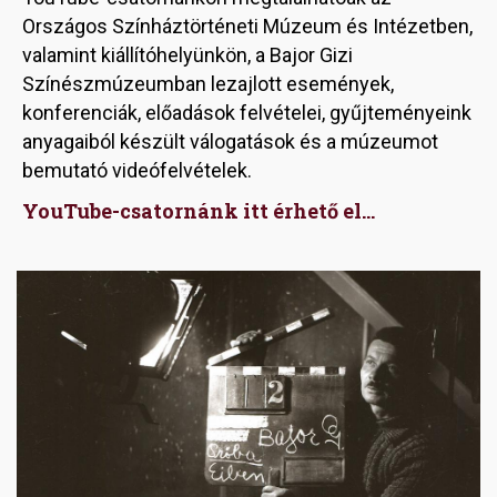
Országos Színháztörténeti Múzeum és Intézetben,
valamint kiállítóhelyünkön, a Bajor Gizi
Színészmúzeumban lezajlott események,
konferenciák, előadások felvételei, gyűjteményeink
anyagaiból készült válogatások és a múzeumot
bemutató videófelvételek.
YouTube-csatornánk itt érhető el...
Image