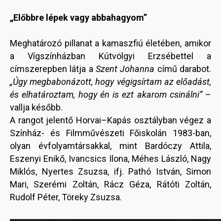
„Előbbre lépek vagy abbahagyom”
Meghatározó pillanat a kamaszfiú életében, amikor
a Vígszínházban Kútvölgyi Erzsébettel a
címszerepben látja a
Szent Johanna
című darabot.
„Úgy megbabonázott, hogy végigsírtam az előadást,
és elhatároztam, hogy én is ezt akarom csinálni”
–
vallja később.
A rangot jelentő Horvai–Kapás osztályban végez a
Színház- és Filmművészeti Főiskolán 1983-ban,
olyan évfolyamtársakkal, mint Bardóczy Attila,
Eszenyi Enikő, Ivancsics Ilona, Méhes László, Nagy
Miklós, Nyertes Zsuzsa, ifj. Pathó István, Simon
Mari, Szerémi Zoltán, Rácz Géza, Rátóti Zoltán,
Rudolf Péter, Töreky Zsuzsa.