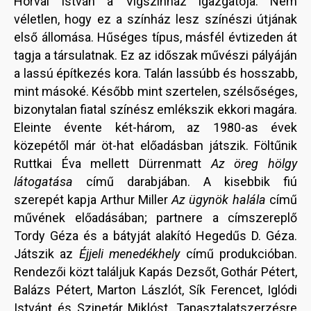
Horvai István a Vígszínház igazgatója. Nem
véletlen, hogy ez a színház lesz színészi útjának
első állomása. Hűséges típus, másfél évtizeden át
tagja a társulatnak. Ez az időszak művészi pályáján
a lassú építkezés kora. Talán lassúbb és hosszabb,
mint másoké. Később mint szertelen, szélsőséges,
bizonytalan fiatal színész emlékszik ekkori magára.
Eleinte évente két-három, az 1980-as évek
közepétől már öt-hat előadásban játszik. Föltűnik
Ruttkai Éva mellett Dürrenmatt
Az öreg hölgy
látogatása
című darabjában. A kisebbik fiú
szerepét kapja Arthur Miller
Az ügynök halála
című
művének előadásában; partnere a címszereplő
Tordy Géza és a bátyját alakító Hegedűs D. Géza.
Játszik az
Éjjeli menedékhely
című produkcióban.
Rendezői közt találjuk Kapás Dezsőt, Gothár Pétert,
Balázs Pétert, Marton Lászlót, Sík Ferencet, Iglódi
Istvánt és Szinetár Miklóst. Tapasztalatszerzésre