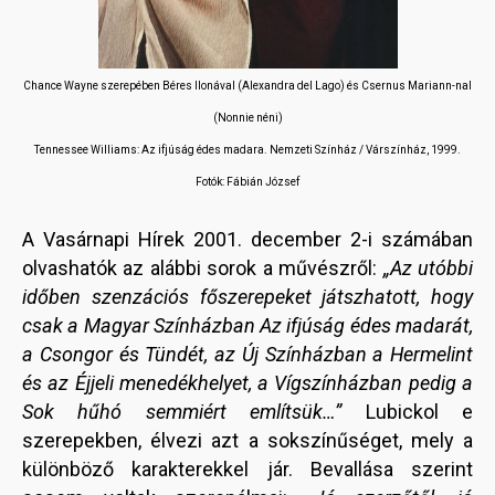
Chance Wayne szerepében
Béres Ilonával (Alexandra del Lago) és Csernus Mariann-nal
(Nonnie néni)
Tennessee Williams: Az ifjúság édes madara. Nemzeti Színház / Várszínház, 1999.
Fotók: Fábián József
A Vasárnapi Hírek 2001. december 2-i számában
olvashatók az alábbi sorok a művészről:
„Az utóbbi
időben szenzációs főszerepeket játszhatott, hogy
csak a Magyar Színházban Az ifjúság édes madarát,
a Csongor és Tündét, az Új Színházban a Hermelint
és az Éjjeli menedékhelyet, a Vígszínházban pedig a
Sok hűhó semmiért említsük…”
Lubickol e
szerepekben, élvezi azt a sokszínűséget, mely a
különböző karakterekkel jár. Bevallása szerint