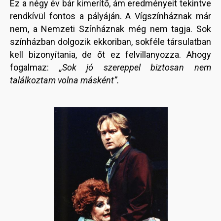
Ez a négy év bár kimerítő, ám eredményeit tekintve
rendkívül fontos a pályáján. A Vígszínháznak már
nem, a Nemzeti Színháznak még nem tagja. Sok
színházban dolgozik ekkoriban, sokféle társulatban
kell bizonyítania, de őt ez felvillanyozza. Ahogy
fogalmaz:
„Sok jó szereppel biztosan nem
találkoztam volna másként”.