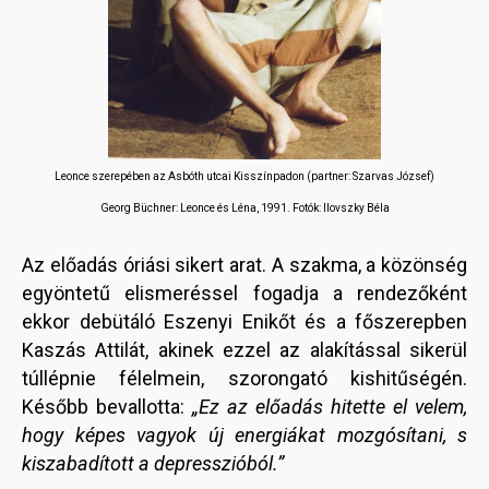
Leonce szerepében az Asbóth utcai Kisszínpadon (partner: Szarvas József)
Georg Büchner: Leonce és Léna, 1991. Fotók: Ilovszky Béla
Az előadás óriási sikert arat. A szakma, a közönség
egyöntetű elismeréssel fogadja a rendezőként
ekkor debütáló Eszenyi Enikőt és a főszerepben
Kaszás Attilát, akinek ezzel az alakítással sikerül
túllépnie félelmein, szorongató kishitűségén.
Később bevallotta:
„Ez az előadás hitette el velem,
hogy képes vagyok új energiákat mozgósítani, s
kiszabadított a depresszióból.”