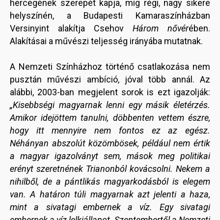
hercegének szerepét kapja, míg régi, nagy sikere
helyszínén, a Budapesti Kamaraszínházban
Versinyint alakítja Csehov
Három nővér
ében.
Alakításai a művészi teljesség irányába mutatnak.
A Nemzeti Színházhoz történő csatlakozása nem
pusztán művészi ambíció, jóval több annál. Az
alábbi, 2003-ban megjelent sorok is ezt igazolják:
„Kisebbségi magyarnak lenni egy másik életérzés.
Amikor idejöttem tanulni, döbbenten vettem észre,
hogy itt mennyire nem fontos ez az egész.
Néhányan abszolút közömbösek, például nem értik
a magyar igazolványt sem, mások meg politikai
erényt szeretnének Trianonból kovácsolni. Nekem a
nihilből, de a pántlikás magyarkodásból is elegem
van. A határon túli magyarnak azt jelenti a haza,
mint a sivatagi embernek a víz. Egy sivatagi
embernek a víz lelkiállapot. Szeptembertől a Nemzeti