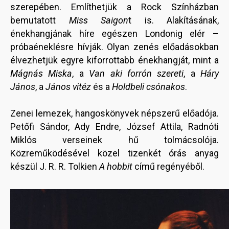
szerepében. Említhetjük a Rock Színházban
bemutatott
Miss Saigon
t is. Alakításának,
énekhangjának híre egészen Londonig elér –
próbaéneklésre hívják. Olyan zenés előadásokban
élvezhetjük egyre kiforrottabb énekhangját, mint a
Mágnás Miska
, a
Van aki forrón szereti
, a
Háry
János
, a
János vitéz
és a
Holdbeli csónakos
.
Zenei lemezek, hangoskönyvek népszerű előadója.
Petőfi Sándor, Ady Endre, József Attila, Radnóti
Miklós verseinek hű tolmácsolója.
Közreműködésével közel tizenkét órás anyag
készül J. R. R. Tolkien
A hobbit
című regényéből.