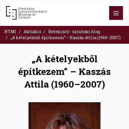
Skip
to
main
content
HTMI
Aktuális
Betekintő - színházi blog
„A kételyekből építkezem” – Kaszás Attila (1960–2007)
„A kételyekből
építkezem” – Kaszás
Attila (1960–2007)