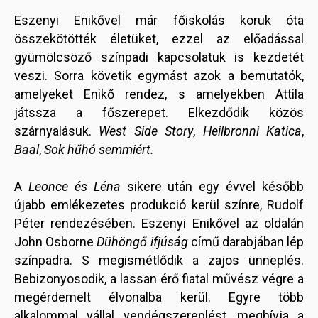
Eszenyi Enikővel már főiskolás koruk óta
összekötötték életüket, ezzel az előadással
gyümölcsöző színpadi kapcsolatuk is kezdetét
veszi. Sorra követik egymást azok a bemutatók,
amelyeket Enikő rendez, s amelyekben Attila
játssza a főszerepet. Elkezdődik közös
szárnyalásuk.
West Side Story
,
Heilbronni Katica
,
Baal
,
Sok hűhó semmiért.
A
Leonce és Léna
sikere után egy évvel később
újabb emlékezetes produkció kerül színre, Rudolf
Péter rendezésében. Eszenyi Enikővel az oldalán
John Osborne
Dühöngő ifjúság
című darabjában lép
színpadra. S megismétlődik a zajos ünneplés.
Bebizonyosodik, a lassan érő fiatal művész végre a
megérdemelt élvonalba kerül. Egyre több
alkalommal vállal vendégszereplést, meghívja a