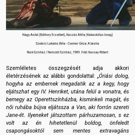
Nagy Anikó (Báthory Erzsébet), Kaszás Attila (Kakastollas lovag)
Szakcsi Lakatos Béla - Csemer Géza: A bestia
Rock Színház / Nemzeti Színház, 1989. Fotó: Kassay Róbert
Szemléletes összegzését adja akkori
életérzésének az alábbi gondolattal: „
Óriási dolog,
hogyha az embernek megadatik az a kegy, hogy
eljátszhat egy IV. Henriket, utána felül a vonatra, és
bemegy az Operettszínházba, kisminkeli magát, és
női ruhába bújva eljátssza a Van, aki forrón szereti
Jane-ét. Ilyeneket játszottam párhuzamosan, s ez
volt az én hihetetlenül boldog, önfeledt
csapongásoktól sem mentes extravagáns