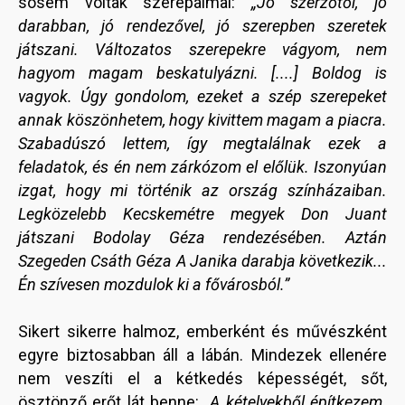
sosem voltak szerepálmai:
„Jó szerzőtől, jó
darabban, jó rendezővel, jó szerepben szeretek
játszani. Változatos szerepekre vágyom, nem
hagyom magam beskatulyázni. [....] Boldog is
vagyok. Úgy gondolom, ezeket a szép szerepeket
annak köszönhetem, hogy kivittem magam a piacra.
Szabadúszó lettem, így megtalálnak ezek a
feladatok, és én nem zárkózom el előlük. Iszonyúan
izgat, hogy mi történik az ország színházaiban.
Legközelebb Kecskemétre megyek Don Juant
játszani Bodolay Géza rendezésében. Aztán
Szegeden Csáth Géza A Janika darabja következik...
Én szívesen mozdulok ki a fővárosból.”
Sikert sikerre halmoz, emberként és művészként
egyre biztosabban áll a lábán. Mindezek ellenére
nem veszíti el a kétkedés képességét, sőt,
ösztönző erőt lát benne:
„A kételyekből építkezem.