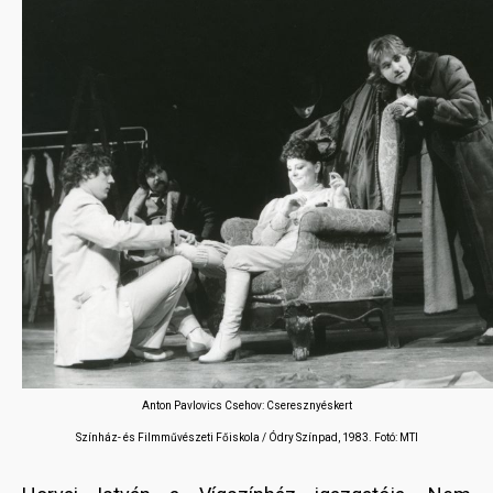
Anton Pavlovics Csehov: Cseresznyéskert
Színház- és Filmművészeti Főiskola / Ódry Színpad, 1983. Fotó: MTI