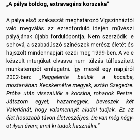
„A pálya boldog, extravagáns korszaka”
A pálya első szakaszát meghatározó Vígszínháztól
való megválás az ezredforduló idején művészi
pályájának újabb fordulópontja. Nem szerződik le
sehová, a szabadúszó színészek merész életét és
hajszolt mindennapjait kezdi meg 1999-ben. A vele
készült interjúkat olvasva nem túlzás túlfeszített
munkatempót emlegetni. Így mesél egy napjáról
2002-ben:
„Reggelente beülök a kocsiba,
mostanában Kecskemétre megyek, aztán Szegedre.
Próba után visszaülök a kocsiba, rohanok Pestre.
Játszom egyet, hazamegyek, beveszek két
Valeriánát, hogy valamennyit aludni tudjak. Ez az
élet hosszabb távon életveszélyes. De van még négy-
öt ilyen évem, amit ki tudok használni.”