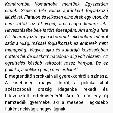
Komáromba, Komarnoba mentünk. Egyszerűen
éltünk. Szüleim tele voltak apránként fogyatkozó
illúzióval. Fiatalon és lelkesen elindultak egy úton, de
nem látták az út végét, ami csupa kudarc lett.
Hitvesztésébe bele is tört édesapám. Ám amíg a hite
élt, bearanyozta gyerekkoromat. Akkoriban másról
szólt a világ, mással foglalkoztak az emberek, mint
manapság. Vegyes ajkú és kultúrájú közösségben
nőttem fel, de diszkriminációban alig volt részem. Az
együttélés később változott rossz irányba. De ez
politika, a politika pedig nem érdekel.”
E megrendítő sorokkal vall gyerekkoráról a színész.
A kisebbségi magyar létről, a politika által
szétszabdalt ország idegenbe rekedt és
hitevesztett értelmiségéről. Ám ő már egy új
nemzedék gyermeke, aki a mesebeli legkisebb
fiúként nekivág a nagyvilágnak.