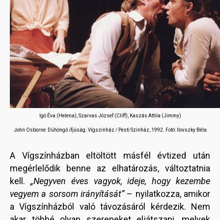
Igó Éva (Helena), Szarvas József (Cliff), Kaszás Attila (Jimmy)
John Osborne: Dühöngő ifjúság. Vígszínház / Pesti Színház, 1992.
Fotó: Ilovszky Béla
A Vígszínházban eltöltött másfél évtized után
megérlelődik benne az elhatározás, változtatnia
kell.
„Negyven éves vagyok, ideje, hogy kezembe
vegyem a sorsom irányítását”
– nyilatkozza, amikor
a Vígszínházból való távozásáról kérdezik. Nem
akar többé olyan szerepeket eljátszani, melyek