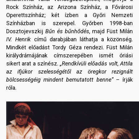
Rock Színház, az Arizona Színház, a Fővárosi
Operettszínház; két ízben a Győri Nemzeti
Színházban is szerepel. Győrben 1998-ban
Dosztojevszkij
Bűn és bűnhődés
, majd Füst Milán
IV. Henrik
című darabjában láthatja a közönség.
Mindkét előadást Tordy Géza rendezi. Füst Milán
királydrámájának címszerepében ismét óriási
sikert arat a színész.
„Rendkívüli előadás volt, Attila
az ifjúkor szelességétől az öregkor rezignált
bölcsességéig mindent bemutatott benne”
– írják
róla.