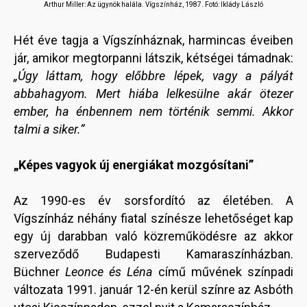
Arthur Miller: Az ügynök halála.
Vígszínház, 1987. Fotó: Iklády László
Hét éve tagja a Vígszínháznak, harmincas éveiben
jár, amikor megtorpanni látszik, kétségei támadnak:
„Úgy láttam, hogy előbbre lépek, vagy a pályát
abbahagyom. Mert hiába lelkesülne akár ötezer
ember, ha énbennem nem történik semmi. Akkor
talmi a siker.”
„Képes vagyok új energiákat mozgósítani”
Az 1990-es év sorsfordító az életében. A
Vígszínház néhány fiatal színésze lehetőséget kap
egy új darabban való közreműködésre az akkor
szerveződő Budapesti Kamaraszínházban.
Büchner
Leonce és Léna
című művének színpadi
változata 1991. január 12-én kerül színre az Asbóth