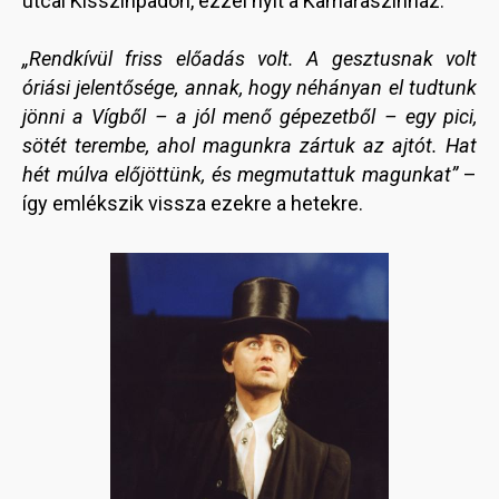
utcai Kisszínpadon, ezzel nyit a Kamaraszínház.
„Rendkívül friss előadás volt. A gesztusnak volt
óriási jelentősége, annak, hogy néhányan el tudtunk
jönni a Vígből – a jól menő gépezetből – egy pici,
sötét terembe, ahol magunkra zártuk az ajtót. Hat
hét múlva előjöttünk, és megmutattuk magunkat”
–
így emlékszik vissza ezekre a hetekre.