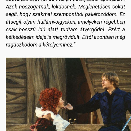
Azok noszogatnak, lökdösnek. Meglehetősen sokat
segít, hogy szakmai szempontból pallérozódom. Ez
átsegít olyan hullámvölgyeken, amelyeken régebben
csak hosszú idő alatt tudtam átvergődni. Ezért a
kétkedéseim ideje is megrövidült. Ettől azonban még
ragaszkodom a kételyeimhez.”