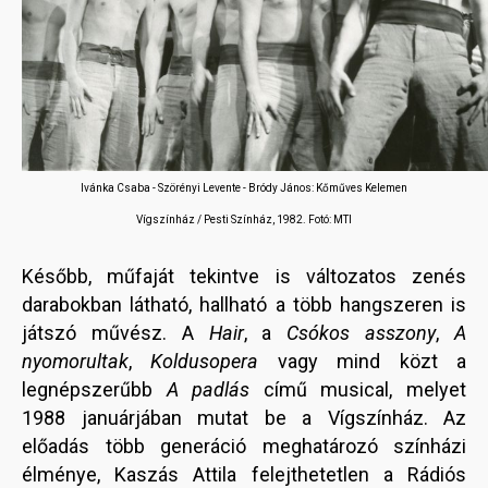
Ivánka Csaba - Szörényi Levente - Bródy János: Kőműves Kelemen
Vígszínház / Pesti Színház, 1982. Fotó: MTI
Később, műfaját tekintve is változatos zenés
darabokban látható, hallható a több hangszeren is
játszó művész. A
Hair
, a
Csókos asszony
,
A
nyomorultak
,
Koldusopera
vagy mind közt a
legnépszerűbb
A padlás
című musical, melyet
1988 januárjában mutat be a Vígszínház. Az
előadás több generáció meghatározó színházi
élménye, Kaszás Attila felejthetetlen a Rádiós