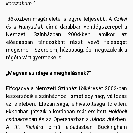
korszakom.”
Időközben magánélete is egyre teljesebb. A
Czillei
és a Hunyadiak
című darabban vendégszerepel a
Nemzeti Színházban 2004-ben, amikor az
előadásban táncosként részt vevő feleségét
megismeri. Szerelem, házasság, és megszületik a
régóta várt gyermeke is.
„Megvan az ideje a meghalásnak?”
Elfogadva a Nemzeti Színház fölkérését 2003-ban
leszerződik a színházhoz. Ismét egy nagy változás
az életében. Elszántsága, elhivatottsága töretlen.
Ekkoriban játszik a korábban már említett
Holdbeli
csónakos
ban és az Operaházban a
János vitéz
ben.
A
III. Richárd
című előadásban Buckingham