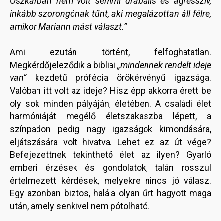
Oszkárban nem volt semmi drabális és agresszív,
inkább szorongónak tűnt, aki megalázottan áll félre,
amikor Mariann mást választ.”
Ami ezután történt, felfoghatatlan.
Megkérdőjeleződik a bibliai
„mindennek rendelt ideje
van”
kezdetű prófécia örökérvényű igazsága.
Valóban itt volt az ideje? Hisz épp akkorra érett be
oly sok minden pályáján, életében. A családi élet
harmóniáját megélő életszakaszba lépett, a
színpadon pedig nagy igazságok kimondására,
eljátszására volt hivatva. Lehet ez az út vége?
Befejezettnek tekinthető élet az ilyen? Gyarló
emberi érzések és gondolatok, talán rosszul
értelmezett kérdések, melyekre nincs jó válasz.
Egy azonban biztos, halála olyan űrt hagyott maga
után, amely senkivel nem pótolható.