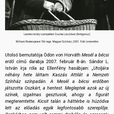
Leontes király szerepében Csurka Lászlóval (Antigonus)
William Shakespeare: Téli rege. Magyar Színház, 2001. Fotó: Ismeretlen
Utolsó bemutatója Ödön von Horváth
Mesél a bécsi
erdő
című darabja 2007. február 8-án. Sándor L.
István írja róla az Ellenfény hasábjain:
„Utoljára
néhány hete láttam Kaszás Attilát a Nemzeti
Színház színpadán. A Mesél a bécsi erdőben
játszotta Oszkárt, a hentest. Megleptek azok az új
színek, izgalmas gesztusok, ahogy a figurát
megteremtette. Kicsit talán a háttérbe is húzódva
lett az előadás egyik legfontosabb szereplője.