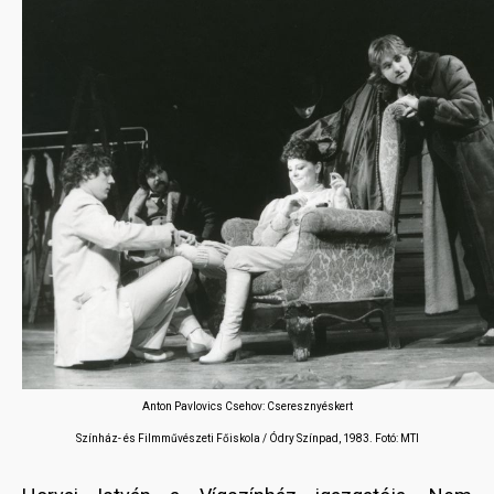
Anton Pavlovics Csehov: Cseresznyéskert
Színház- és Filmművészeti Főiskola / Ódry Színpad, 1983. Fotó: MTI