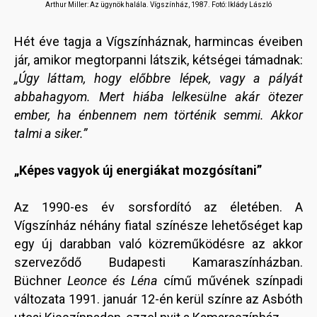
Arthur Miller: Az ügynök halála.
Vígszínház, 1987. Fotó: Iklády László
Hét éve tagja a Vígszínháznak, harmincas éveiben
jár, amikor megtorpanni látszik, kétségei támadnak:
„Úgy láttam, hogy előbbre lépek, vagy a pályát
abbahagyom. Mert hiába lelkesülne akár ötezer
ember, ha énbennem nem történik semmi. Akkor
talmi a siker.”
„Képes vagyok új energiákat mozgósítani”
Az 1990-es év sorsfordító az életében. A
Vígszínház néhány fiatal színésze lehetőséget kap
egy új darabban való közreműködésre az akkor
szerveződő Budapesti Kamaraszínházban.
Büchner
Leonce és Léna
című művének színpadi
változata 1991. január 12-én kerül színre az Asbóth