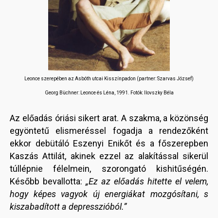
Leonce szerepében az Asbóth utcai Kisszínpadon (partner: Szarvas József)
Georg Büchner: Leonce és Léna, 1991. Fotók: Ilovszky Béla
Az előadás óriási sikert arat. A szakma, a közönség
egyöntetű elismeréssel fogadja a rendezőként
ekkor debütáló Eszenyi Enikőt és a főszerepben
Kaszás Attilát, akinek ezzel az alakítással sikerül
túllépnie félelmein, szorongató kishitűségén.
Később bevallotta:
„Ez az előadás hitette el velem,
hogy képes vagyok új energiákat mozgósítani, s
kiszabadított a depresszióból.”