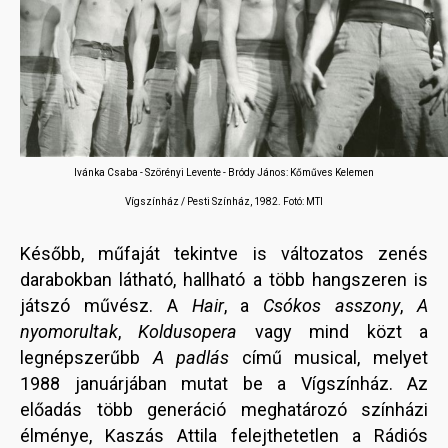
Ivánka Csaba - Szörényi Levente - Bródy János: Kőműves Kelemen
Vígszínház / Pesti Színház, 1982. Fotó: MTI
Később, műfaját tekintve is változatos zenés
darabokban látható, hallható a több hangszeren is
játszó művész. A
Hair
, a
Csókos asszony
,
A
nyomorultak
,
Koldusopera
vagy mind közt a
legnépszerűbb
A padlás
című musical, melyet
1988 januárjában mutat be a Vígszínház. Az
előadás több generáció meghatározó színházi
élménye, Kaszás Attila felejthetetlen a Rádiós