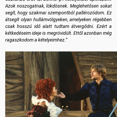
Azok noszogatnak, lökdösnek. Meglehetősen sokat
segít, hogy szakmai szempontból pallérozódom. Ez
átsegít olyan hullámvölgyeken, amelyeken régebben
csak hosszú idő alatt tudtam átvergődni. Ezért a
kétkedéseim ideje is megrövidült. Ettől azonban még
ragaszkodom a kételyeimhez.”