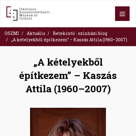
Ugrás
a
tartalomra
OSZMI
Aktuális
Betekintő - színházi blog
„A kételyekből építkezem” – Kaszás Attila (1960–2007)
„A kételyekből
építkezem” – Kaszás
Attila (1960–2007)