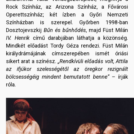
Rock Színház, az Arizona Színház, a Fővárosi
Operettszínház; két ízben a Győri Nemzeti
Színházban is szerepel. Győrben 1998-ban
Dosztojevszkij
Bűn és bűnhődés
, majd Füst Milán
IV. Henrik
című darabjában láthatja a közönség.
Mindkét előadást Tordy Géza rendezi. Füst Milán
királydrámájának címszerepében ismét óriási
sikert arat a színész.
„Rendkívüli előadás volt, Attila
az ifjúkor szelességétől az öregkor rezignált
bölcsességéig mindent bemutatott benne”
– írják
róla.