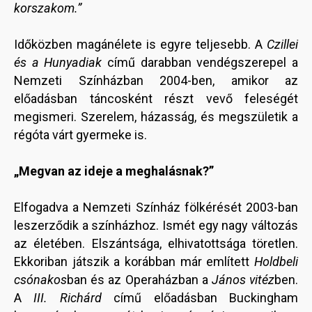
korszakom.”
Időközben magánélete is egyre teljesebb. A
Czillei
és a Hunyadiak
című darabban vendégszerepel a
Nemzeti Színházban 2004-ben, amikor az
előadásban táncosként részt vevő feleségét
megismeri. Szerelem, házasság, és megszületik a
régóta várt gyermeke is.
„Megvan az ideje a meghalásnak?”
Elfogadva a Nemzeti Színház fölkérését 2003-ban
leszerződik a színházhoz. Ismét egy nagy változás
az életében. Elszántsága, elhivatottsága töretlen.
Ekkoriban játszik a korábban már említett
Holdbeli
csónakos
ban és az Operaházban a
János vitéz
ben.
A
III. Richárd
című előadásban Buckingham