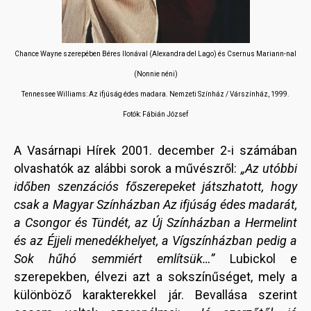
Chance Wayne szerepében
Béres Ilonával (Alexandra del Lago) és Csernus Mariann-nal
(Nonnie néni)
Tennessee Williams: Az ifjúság édes madara. Nemzeti Színház / Várszínház, 1999.
Fotók: Fábián József
A Vasárnapi Hírek 2001. december 2-i számában
olvashatók az alábbi sorok a művészről:
„Az utóbbi
időben szenzációs főszerepeket játszhatott, hogy
csak a Magyar Színházban Az ifjúság édes madarát,
a Csongor és Tündét, az Új Színházban a Hermelint
és az Éjjeli menedékhelyet, a Vígszínházban pedig a
Sok hűhó semmiért említsük…”
Lubickol e
szerepekben, élvezi azt a sokszínűséget, mely a
különböző karakterekkel jár. Bevallása szerint