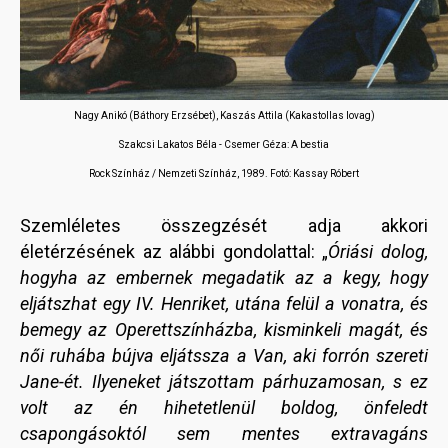
Nagy Anikó (Báthory Erzsébet), Kaszás Attila (Kakastollas lovag)
Szakcsi Lakatos Béla - Csemer Géza: A bestia
Rock Színház / Nemzeti Színház, 1989. Fotó: Kassay Róbert
Szemléletes összegzését adja akkori
életérzésének az alábbi gondolattal: „
Óriási dolog,
hogyha az embernek megadatik az a kegy, hogy
eljátszhat egy IV. Henriket, utána felül a vonatra, és
bemegy az Operettszínházba, kisminkeli magát, és
női ruhába bújva eljátssza a Van, aki forrón szereti
Jane-ét. Ilyeneket játszottam párhuzamosan, s ez
volt az én hihetetlenül boldog, önfeledt
csapongásoktól sem mentes extravagáns