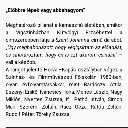
„Előbbre lépek vagy abbahagyom”
Meghatározó pillanat a kamaszfiú életében, amikor
a Vígszínházban Kútvölgyi Erzsébettel a
címszerepben látja a
Szent Johanna
című darabot.
„Úgy megbabonázott, hogy végigsírtam az előadást,
és elhatároztam, hogy én is ezt akarom csinálni”
–
vallja később.
A rangot jelentő Horvai–Kapás osztályban végez a
Színház- és Filmművészeti Főiskolán 1983-ban,
olyan évfolyamtársakkal, mint Bardóczy Attila,
Eszenyi Enikő, Ivancsics Ilona, Méhes László, Nagy
Miklós, Nyertes Zsuzsa, ifj. Pathó István, Simon
Mari, Szerémi Zoltán, Rácz Géza, Rátóti Zoltán,
Rudolf Péter, Töreky Zsuzsa.