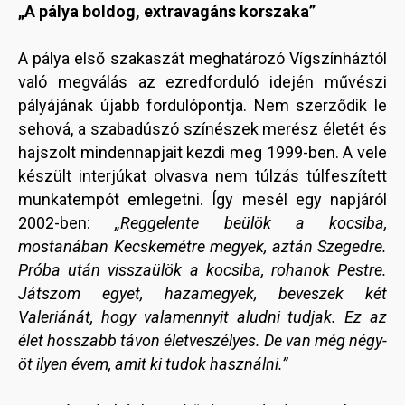
„A pálya boldog, extravagáns korszaka”
A pálya első szakaszát meghatározó Vígszínháztól
való megválás az ezredforduló idején művészi
pályájának újabb fordulópontja. Nem szerződik le
sehová, a szabadúszó színészek merész életét és
hajszolt mindennapjait kezdi meg 1999-ben. A vele
készült interjúkat olvasva nem túlzás túlfeszített
munkatempót emlegetni. Így mesél egy napjáról
2002-ben:
„Reggelente beülök a kocsiba,
mostanában Kecskemétre megyek, aztán Szegedre.
Próba után visszaülök a kocsiba, rohanok Pestre.
Játszom egyet, hazamegyek, beveszek két
Valeriánát, hogy valamennyit aludni tudjak. Ez az
élet hosszabb távon életveszélyes. De van még négy-
öt ilyen évem, amit ki tudok használni.”