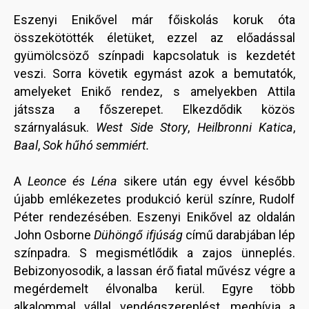
Eszenyi Enikővel már főiskolás koruk óta
összekötötték életüket, ezzel az előadással
gyümölcsöző színpadi kapcsolatuk is kezdetét
veszi. Sorra követik egymást azok a bemutatók,
amelyeket Enikő rendez, s amelyekben Attila
játssza a főszerepet. Elkezdődik közös
szárnyalásuk.
West Side Story
,
Heilbronni Katica
,
Baal
,
Sok hűhó semmiért.
A
Leonce és Léna
sikere után egy évvel később
újabb emlékezetes produkció kerül színre, Rudolf
Péter rendezésében. Eszenyi Enikővel az oldalán
John Osborne
Dühöngő ifjúság
című darabjában lép
színpadra. S megismétlődik a zajos ünneplés.
Bebizonyosodik, a lassan érő fiatal művész végre a
megérdemelt élvonalba kerül. Egyre több
alkalommal vállal vendégszereplést, meghívja a