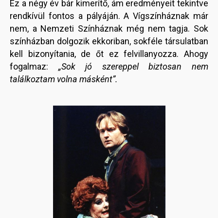
Ez a négy év bár kimerítő, ám eredményeit tekintve
rendkívül fontos a pályáján. A Vígszínháznak már
nem, a Nemzeti Színháznak még nem tagja. Sok
színházban dolgozik ekkoriban, sokféle társulatban
kell bizonyítania, de őt ez felvillanyozza. Ahogy
fogalmaz:
„Sok jó szereppel biztosan nem
találkoztam volna másként”.