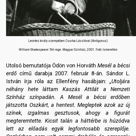
Leontes király szerepében Csurka Lászlóval (Antigonus)
William Shakespeare: Téli rege. Magyar Színház, 2001. Fotó: Ismeretlen
Utolsó bemutatója Ödön von Horváth
Mesél a bécsi
erdő
című darabja 2007. február 8-án. Sándor L.
István írja róla az Ellenfény hasábjain:
„Utoljára
néhány hete láttam Kaszás Attilát a Nemzeti
Színház színpadán. A Mesél a bécsi erdőben
játszotta Oszkárt, a hentest. Megleptek azok az új
színek, izgalmas gesztusok, ahogy a figurát
megteremtette. Kicsit talán a háttérbe is húzódva
lett az előadás egyik legfontosabb szereplője.