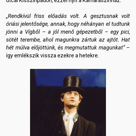
utcai Kisszínpadon, ezzel nyit a Kamaraszínház.
„Rendkívül friss előadás volt. A gesztusnak volt
óriási jelentősége, annak, hogy néhányan el tudtunk
jönni a Vígből – a jól menő gépezetből – egy pici,
sötét terembe, ahol magunkra zártuk az ajtót. Hat
hét múlva előjöttünk, és megmutattuk magunkat”
–
így emlékszik vissza ezekre a hetekre.