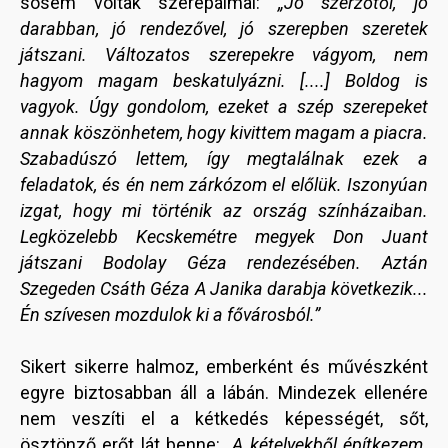
sosem voltak szerepálmai:
„Jó szerzőtől, jó
darabban, jó rendezővel, jó szerepben szeretek
játszani. Változatos szerepekre vágyom, nem
hagyom magam beskatulyázni. [....] Boldog is
vagyok. Úgy gondolom, ezeket a szép szerepeket
annak köszönhetem, hogy kivittem magam a piacra.
Szabadúszó lettem, így megtalálnak ezek a
feladatok, és én nem zárkózom el előlük. Iszonyúan
izgat, hogy mi történik az ország színházaiban.
Legközelebb Kecskemétre megyek Don Juant
játszani Bodolay Géza rendezésében. Aztán
Szegeden Csáth Géza A Janika darabja következik...
Én szívesen mozdulok ki a fővárosból.”
Sikert sikerre halmoz, emberként és művészként
egyre biztosabban áll a lábán. Mindezek ellenére
nem veszíti el a kétkedés képességét, sőt,
ösztönző erőt lát benne:
„A kételyekből építkezem.