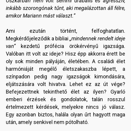
Oszkárban nem volt semmi drabális és agresszív,
inkább szorongónak tűnt, aki megalázottan áll félre,
amikor Mariann mást választ.”
Ami ezután történt, felfoghatatlan.
Megkérdőjeleződik a bibliai
„mindennek rendelt ideje
van”
kezdetű prófécia örökérvényű igazsága.
Valóban itt volt az ideje? Hisz épp akkorra érett be
oly sok minden pályáján, életében. A családi élet
harmóniáját megélő életszakaszba lépett, a
színpadon pedig nagy igazságok kimondására,
eljátszására volt hivatva. Lehet ez az út vége?
Befejezettnek tekinthető élet az ilyen? Gyarló
emberi érzések és gondolatok, talán rosszul
értelmezett kérdések, melyekre nincs jó válasz.
Egy azonban biztos, halála olyan űrt hagyott maga
után, amely senkivel nem pótolható.