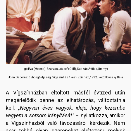
Igó Éva (Helena), Szarvas József (Cliff), Kaszás Attila (Jimmy)
John Osborne: Dühöngő ifjúság. Vígszínház / Pesti Színház, 1992.
Fotó: Ilovszky Béla
A Vígszínházban eltöltött másfél évtized után
megérlelődik benne az elhatározás, változtatnia
kell.
„Negyven éves vagyok, ideje, hogy kezembe
vegyem a sorsom irányítását”
– nyilatkozza, amikor
a Vígszínházból való távozásáról kérdezik. Nem
akar többé olyan szerepeket eljátszani, melyek