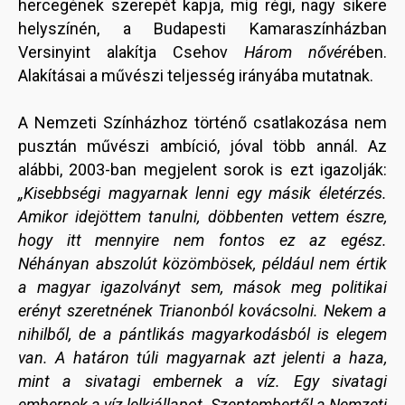
hercegének szerepét kapja, míg régi, nagy sikere
helyszínén, a Budapesti Kamaraszínházban
Versinyint alakítja Csehov
Három nővér
ében.
Alakításai a művészi teljesség irányába mutatnak.
A Nemzeti Színházhoz történő csatlakozása nem
pusztán művészi ambíció, jóval több annál. Az
alábbi, 2003-ban megjelent sorok is ezt igazolják:
„Kisebbségi magyarnak lenni egy másik életérzés.
Amikor idejöttem tanulni, döbbenten vettem észre,
hogy itt mennyire nem fontos ez az egész.
Néhányan abszolút közömbösek, például nem értik
a magyar igazolványt sem, mások meg politikai
erényt szeretnének Trianonból kovácsolni. Nekem a
nihilből, de a pántlikás magyarkodásból is elegem
van. A határon túli magyarnak azt jelenti a haza,
mint a sivatagi embernek a víz. Egy sivatagi
embernek a víz lelkiállapot. Szeptembertől a Nemzeti