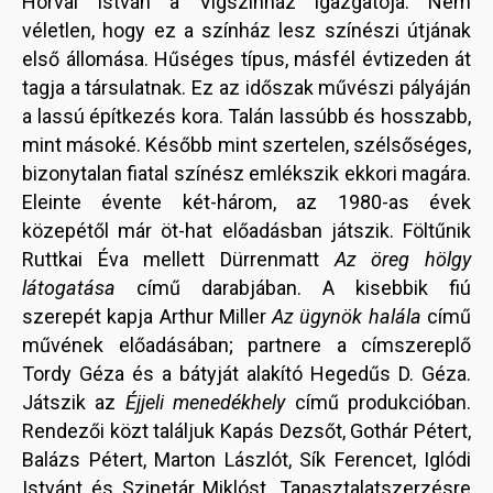
Horvai István a Vígszínház igazgatója. Nem
véletlen, hogy ez a színház lesz színészi útjának
első állomása. Hűséges típus, másfél évtizeden át
tagja a társulatnak. Ez az időszak művészi pályáján
a lassú építkezés kora. Talán lassúbb és hosszabb,
mint másoké. Később mint szertelen, szélsőséges,
bizonytalan fiatal színész emlékszik ekkori magára.
Eleinte évente két-három, az 1980-as évek
közepétől már öt-hat előadásban játszik. Föltűnik
Ruttkai Éva mellett Dürrenmatt
Az öreg hölgy
látogatása
című darabjában. A kisebbik fiú
szerepét kapja Arthur Miller
Az ügynök halála
című
művének előadásában; partnere a címszereplő
Tordy Géza és a bátyját alakító Hegedűs D. Géza.
Játszik az
Éjjeli menedékhely
című produkcióban.
Rendezői közt találjuk Kapás Dezsőt, Gothár Pétert,
Balázs Pétert, Marton Lászlót, Sík Ferencet, Iglódi
Istvánt és Szinetár Miklóst. Tapasztalatszerzésre