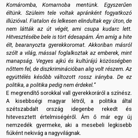
Komáromba, Komarnoba mentünk. Egyszerűen
éltünk. Szüleim tele voltak apránként fogyatkozó
illúzióval. Fiatalon és lelkesen elindultak egy úton, de
nem látták az út végét, ami csupa kudarc lett.
Hitvesztésébe bele is tört édesapám. Ám amíg a hite
élt, bearanyozta gyerekkoromat. Akkoriban másról
szólt a világ, mással foglalkoztak az emberek, mint
manapság. Vegyes ajkú és kultúrájú közösségben
nőttem fel, de diszkriminációban alig volt részem. Az
együttélés később változott rossz irányba. De ez
politika, a politika pedig nem érdekel.”
E megrendítő sorokkal vall gyerekkoráról a színész.
A kisebbségi magyar létről, a politika által
szétszabdalt ország idegenbe rekedt és
hitevesztett értelmiségéről. Ám ő már egy új
nemzedék gyermeke, aki a mesebeli legkisebb
fiúként nekivág a nagyvilágnak.