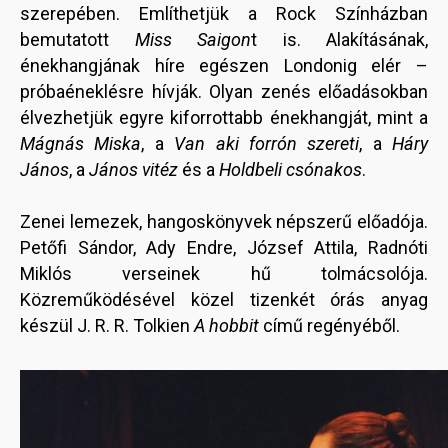
szerepében. Említhetjük a Rock Színházban
bemutatott
Miss Saigon
t is. Alakításának,
énekhangjának híre egészen Londonig elér –
próbaéneklésre hívják. Olyan zenés előadásokban
élvezhetjük egyre kiforrottabb énekhangját, mint a
Mágnás Miska
, a
Van aki forrón szereti
, a
Háry
János
, a
János vitéz
és a
Holdbeli csónakos
.
Zenei lemezek, hangoskönyvek népszerű előadója.
Petőfi Sándor, Ady Endre, József Attila, Radnóti
Miklós verseinek hű tolmácsolója.
Közreműködésével közel tizenkét órás anyag
készül J. R. R. Tolkien
A hobbit
című regényéből.