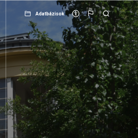
Adatbázisok
Secondary
menu