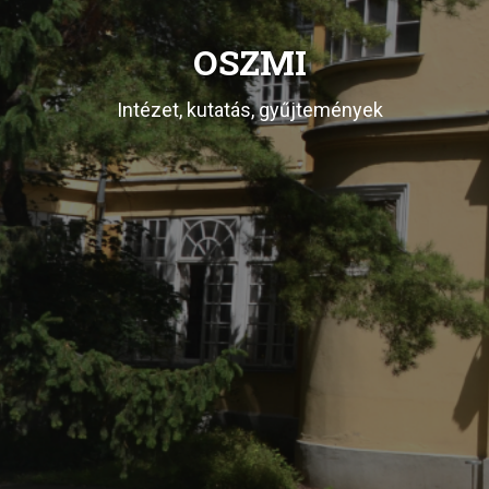
OSZMI
Intézet, kutatás, gyűjtemények