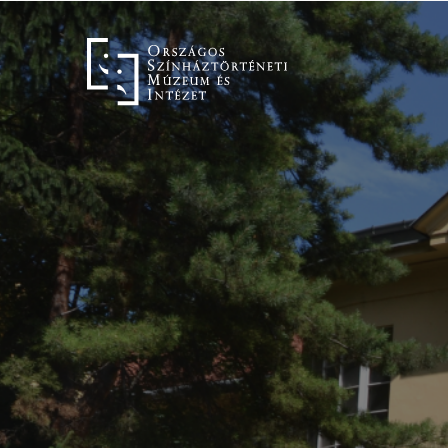
Ugrás
a
tartalomra