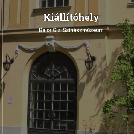
Kiállítóhely
Bajor Gizi Színészmúzeum