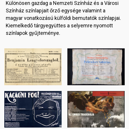
Különösen gazdag a Nemzeti Színház és a Városi
Színház színlapjait őrző egysége valamint a
magyar vonatkozású külföldi bemutatók színlapjai.
Kiemelkedő tárgyegyüttes a selyemre nyomott
színlapok gyűjteménye.
Image
Image
Image
Image