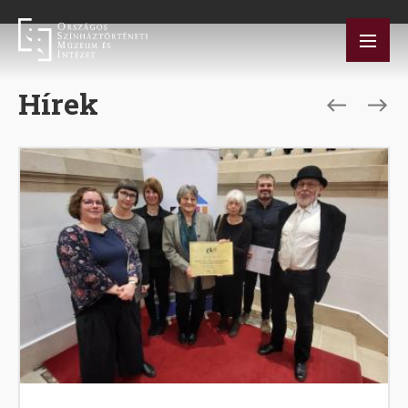
Ugrás
a
tartalomra
Hírek
Image