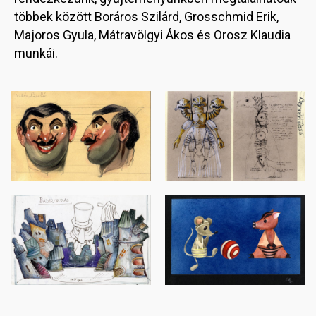
többek között Boráros Szilárd, Grosschmid Erik,
Majoros Gyula, Mátravölgyi Ákos és Orosz Klaudia
munkái.
Image
Image
Image
Image