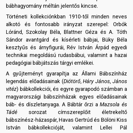
bábhagyomány méltán jelentős kincse.
Történeti kollekciónkban 1910-től minden neves
alkotó és fontosabb irányzat szerepel: Orbók
Lóránd, Szokolay Béla, Blattner Géza és A. Tóth
Sándor avantgárd és kísérleti bábjai, Büky Béla
kesztyűs és árnyfigurái, Rév István Árpád egyedi
technikai megoldású rudasbábui, valamint a hazai
pedagógiai bábjátszás tárgyi emlékei.
A gyűjteményt gyarapítja az Állami Bábszínház
legendás előadásainak (
Diótörő
,
Háry János
,
János
vitéz
) bábkollekciói, és egyre gyarapodó számban a
magyarországi bábszínházak egyes előadásainak
báb- és díszletanyaga. A Bábtár őrzi a
Mazsola és
Tádé
sorozat címszereplőit életrekeltő
bábszínész-házaspár, Havas Gertrúd és Bölöni Kiss
István bábkollekcióját, valamint Lellei Pál