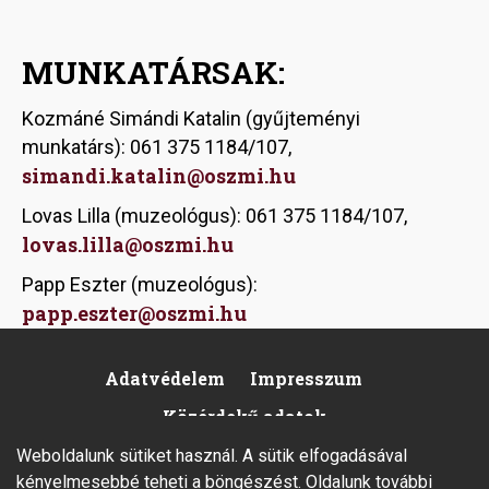
MUNKATÁRSAK:
Kozmáné Simándi Katalin (gyűjteményi
munkatárs): 061 375 1184/107,
simandi.katalin@oszmi.hu
Lovas Lilla (muzeológus): 061 375 1184/107,
lovas.lilla@oszmi.hu
Papp Eszter (muzeológus):
papp.eszter@oszmi.hu
Adatvédelem
Impresszum
Footer
Közérdekű adatok
Weboldalunk sütiket használ. A sütik elfogadásával
kényelmesebbé teheti a böngészést. Oldalunk további