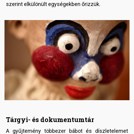
szerint elkülönült egységekben őrizzük.
Image
Tárgyi- és dokumentumtár
A gyűjtemény többezer bábot és díszletelemet