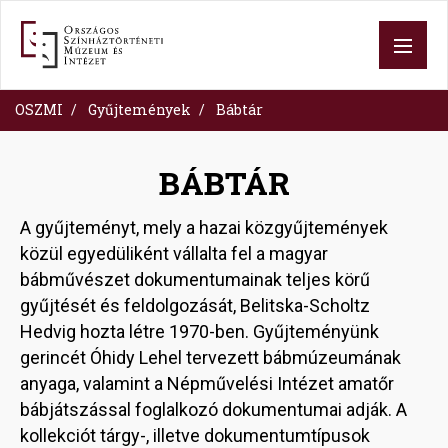
Ugrás
a
tartalomra
OSZMI
Gyűjtemények
Bábtár
BÁBTÁR
A gyűjteményt, mely a hazai közgyűjtemények
közül egyedüliként vállalta fel a magyar
bábművészet dokumentumainak teljes körű
gyűjtését és feldolgozását, Belitska-Scholtz
Hedvig hozta létre 1970-ben. Gyűjteményünk
gerincét Óhidy Lehel tervezett bábmúzeumának
anyaga, valamint a Népművelési Intézet amatőr
bábjátszással foglalkozó dokumentumai adják. A
kollekciót tárgy-, illetve dokumentumtípusok