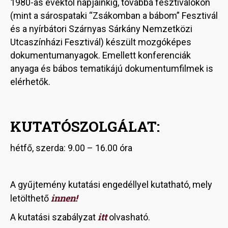
1980-as évektől napjainkig, továbbá fesztiválokon
(mint a sárospataki “Zsákomban a bábom” Fesztivál
és a nyírbátori Szárnyas Sárkány Nemzetközi
Utcaszínházi Fesztivál) készült mozgóképes
dokumentumanyagok. Emellett konferenciák
anyaga és bábos tematikájú dokumentumfilmek is
elérhetők.
KUTATÓSZOLGÁLAT:
hétfő, szerda: 9.00 – 16.00 óra
A gyűjtemény kutatási engedéllyel kutatható, mely
innen!
letölthető
itt
A kutatási szabályzat
olvasható.