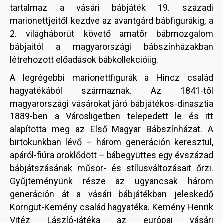
tartalmaz a vásári bábjáték 19. századi
marionettjeitől kezdve az avantgárd bábfigurákig, a
2. világháborút követő amatőr bábmozgalom
bábjaitól a magyarországi bábszínházakban
létrehozott előadások bábkollekcióiig.
A legrégebbi marionettfigurák a Hincz család
hagyatékából származnak. Az 1841-től
magyarországi vásárokat járó bábjátékos-dinasztia
1889-ben a Városligetben telepedett le és itt
alapította meg az Első Magyar Bábszínházat. A
birtokunkban lévő – három generáción keresztül,
apáról-fiúra öröklődött – bábegyüttes egy évszázad
bábjátszásának műsor- és stílusváltozásait őrzi.
Gyűjteményünk része az ugyancsak három
generáción át a vásári bábjátékban jeleskedő
Korngut-Kemény család hagyatéka. Kemény Henrik
Vitéz László-játéka az európai vásári