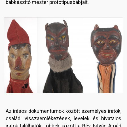
bábkészítő mester prototípusbábjait.
Image
Az írásos dokumentumok között személyes iratok,
családi visszaemlékezések, levelek és hivatalos
iratok találhatók, többek között a Rév István Árpád