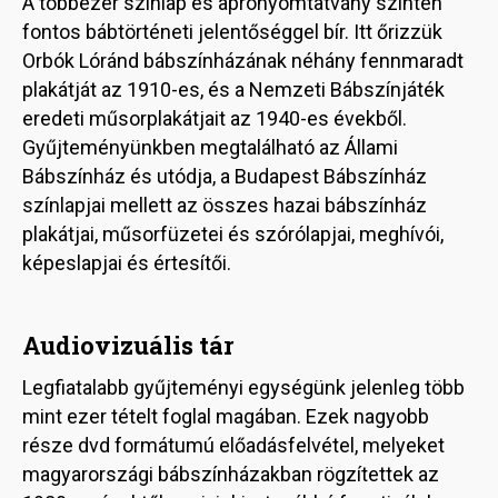
A többezer színlap és aprónyomtatvány szintén
fontos bábtörténeti jelentőséggel bír. Itt őrizzük
Orbók Lóránd bábszínházának néhány fennmaradt
plakátját az 1910-es, és a Nemzeti Bábszínjáték
eredeti műsorplakátjait az 1940-es évekből.
Gyűjteményünkben megtalálható az Állami
Bábszínház és utódja, a Budapest Bábszínház
színlapjai mellett az összes hazai bábszínház
plakátjai, műsorfüzetei és szórólapjai, meghívói,
képeslapjai és értesítői.
Audiovizuális tár
Legfiatalabb gyűjteményi egységünk jelenleg több
mint ezer tételt foglal magában. Ezek nagyobb
része dvd formátumú előadásfelvétel, melyeket
magyarországi bábszínházakban rögzítettek az