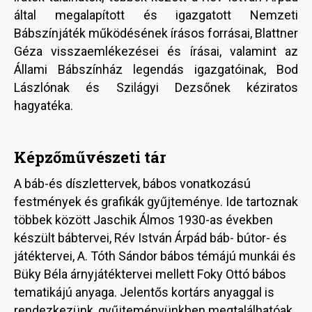
által megalapított és igazgatott Nemzeti
Bábszínjáték működésének írásos forrásai, Blattner
Géza visszaemlékezései és írásai, valamint az
Állami Bábszínház legendás igazgatóinak, Bod
Lászlónak és Szilágyi Dezsőnek kéziratos
hagyatéka.
Képzőművészeti tár
A báb-és díszlettervek, bábos vonatkozású
festmények és grafikák gyűjteménye. Ide tartoznak
többek között Jaschik Álmos 1930-as években
készült bábtervei, Rév István Árpád báb- bútor- és
játéktervei, A. Tóth Sándor bábos témájú munkái és
Büky Béla árnyjátéktervei mellett Foky Ottó bábos
tematikájú anyaga. Jelentős kortárs anyaggal is
rendezkezünk, gyűjteményünkben megtalálhatóak