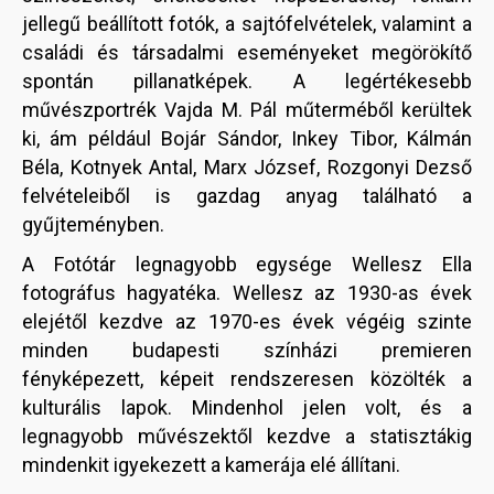
jellegű beállított fotók, a sajtófelvételek, valamint a
családi és társadalmi eseményeket megörökítő
spontán pillanatképek. A legértékesebb
művészportrék Vajda M. Pál műterméből kerültek
ki, ám például Bojár Sándor, Inkey Tibor, Kálmán
Béla, Kotnyek Antal, Marx József, Rozgonyi Dezső
felvételeiből is gazdag anyag található a
gyűjteményben.
A Fotótár legnagyobb egysége Wellesz Ella
fotográfus hagyatéka. Wellesz az 1930-as évek
elejétől kezdve az 1970-es évek végéig szinte
minden budapesti színházi premieren
fényképezett, képeit rendszeresen közölték a
kulturális lapok. Mindenhol jelen volt, és a
legnagyobb művészektől kezdve a statisztákig
mindenkit igyekezett a kamerája elé állítani.