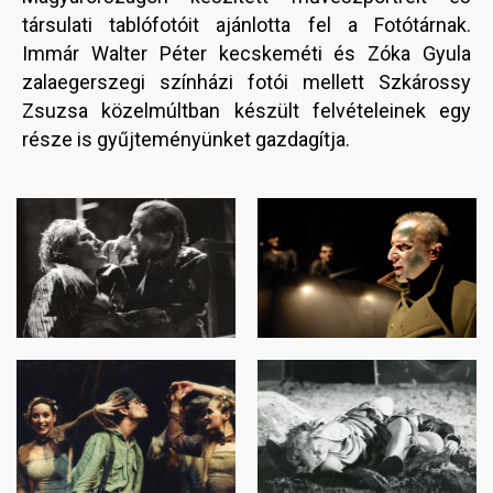
társulati tablófotóit ajánlotta fel a Fotótárnak.
Immár Walter Péter kecskeméti és Zóka Gyula
zalaegerszegi színházi fotói mellett Szkárossy
Zsuzsa közelmúltban készült felvételeinek egy
része is gyűjteményünket gazdagítja.
Image
Image
Image
Image