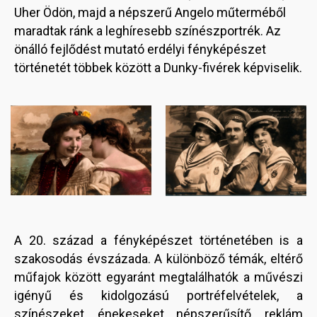
Uher Ödön, majd a népszerű Angelo műterméből
maradtak ránk a leghíresebb színészportrék. Az
önálló fejlődést mutató erdélyi fényképészet
történetét többek között a Dunky-fivérek képviselik.
Image
Image
A 20. század a fényképészet történetében is a
szakosodás évszázada. A különböző témák, eltérő
műfajok között egyaránt megtalálhatók a művészi
igényű és kidolgozású portréfelvételek, a
színészeket, énekeseket népszerűsítő, reklám