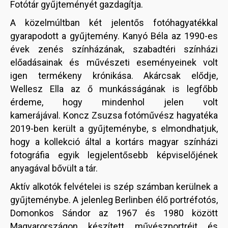
Fotótár gyűjteményét gazdagítja.
A közelmúltban két jelentős fotóhagyatékkal
gyarapodott a gyűjtemény. Kanyó Béla az 1990-es
évek zenés színházának, szabadtéri színházi
előadásainak és művészeti eseményeinek volt
igen termékeny krónikása. Akárcsak elődje,
Wellesz Ella az ő munkásságának is legfőbb
érdeme, hogy mindenhol jelen volt
kamerájával. Koncz Zsuzsa fotóművész hagyatéka
2019-ben került a gyűjteménybe, s elmondhatjuk,
hogy a kollekció által a kortárs magyar színházi
fotográfia egyik legjelentősebb képviselőjének
anyagával bővült a tár.
Aktív alkotók felvételei is szép számban kerülnek a
gyűjteménybe. A jelenleg Berlinben élő portréfotós,
Domonkos Sándor az 1967 és 1980 között
Magyarországon készített művészportréit és