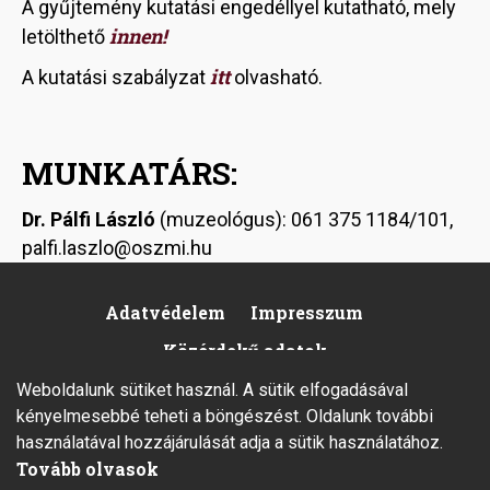
A gyűjtemény kutatási engedéllyel kutatható, mely
innen!
letölthető
itt
A kutatási szabályzat
olvasható.
MUNKATÁRS:
Dr. Pálfi László
(muzeológus): 061 375 1184/101,
palfi.laszlo@oszmi.hu
Adatvédelem
Impresszum
Footer
Közérdekű adatok
Weboldalunk sütiket használ. A sütik elfogadásával
kényelmesebbé teheti a böngészést. Oldalunk további
használatával hozzájárulását adja a sütik használatához.
Tovább olvasok