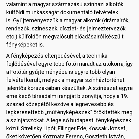
valamint a magyar származású színházi alkotók
külföldi munkásságát dokumentáló felvételek
is.
Gyűjteményezzük a magyar alkotók (drámaírók,
rendezők, színészek, díszlet- és jelmeztervezők
etc.) külföldön megvalósult előadásairól készült
fényképeket is.
A fényképezés elterjedésével, a technika
fejlődésével egyre több fotó maradt az utókorra, így
a Fotótár gyűjteményébe is egyre több olyan
felvétel került, melyek a magyar színháztörténet
jelentős korszakaiban készültek. A színészet egyre
emelkedő társadalmi rangját bizonyítja, hogy a 19.
század közepétől kezdve a legnevesebb és
legkeresettebb „műfényképészek” örökítették meg
a színjátszókat. A legelső budapesti fényképészek
közül Strelisky Lipót, Ellinger Ede, Kossak József,
őket követően Kozmata Ferenc, Goszleth István,