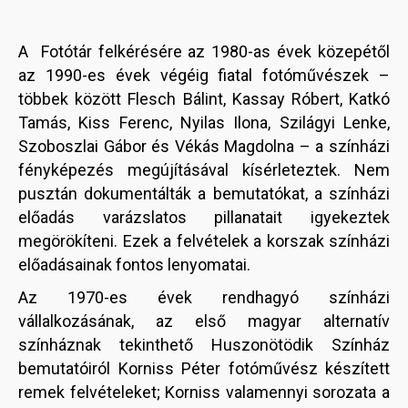
A Fotótár felkérésére az 1980-as évek közepétől
az 1990-es évek végéig fiatal fotóművészek –
többek között Flesch Bálint, Kassay Róbert, Katkó
Tamás, Kiss Ferenc, Nyilas Ilona, Szilágyi Lenke,
Szoboszlai Gábor és Vékás Magdolna – a színházi
fényképezés megújításával kísérleteztek. Nem
pusztán dokumentálták a bemutatókat, a színházi
előadás varázslatos pillanatait igyekeztek
megörökíteni. Ezek a felvételek a korszak színházi
előadásainak fontos lenyomatai.
Az 1970-es évek rendhagyó színházi
vállalkozásának, az első magyar alternatív
színháznak tekinthető Huszonötödik Színház
bemutatóiról Korniss Péter fotóművész készített
remek felvételeket; Korniss valamennyi sorozata a