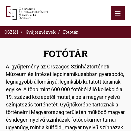
Ugrás
a
tartalomra
OSZMI
Gyűjtemények
Fotótár
FOTÓTÁR
A gyűjtemény az Országos Színháztörténeti
Múzeum és Intézet legdinamikusabban gyarapodó,
legnagyobb állományú, leginkább kutatott tárainak
egyike. A több mint 600.000 fotóból álló kollekció a
19. század közepétől mutatja be a magyar nyelvű
színjátszás történetét. Gyűjtőkörébe tartoznak a
történelmi Magyarország területén működő magyar
és idegen nyelvű színházak fotódokumentumai
ugyanúgy, mint a külföldi, magyar nyelvű színházak