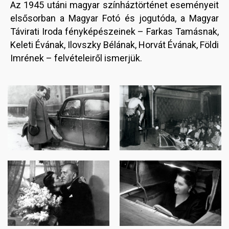
Az 1945 utáni magyar színháztörténet eseményeit
elsősorban a Magyar Fotó és jogutóda, a Magyar
Távirati Iroda fényképészeinek – Farkas Tamásnak,
Keleti Évának, Ilovszky Bélának, Horvát Évának, Földi
Imrének – felvételeiről ismerjük.
Image
Image
Image
Image