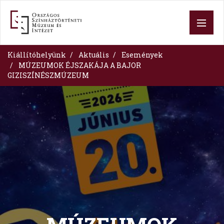
Ugrás
a
tartalomra
Kiállítóhelyünk
Aktuális
Események
MÚZEUMOK ÉJSZAKÁJA A BAJOR
GIZISZÍNÉSZMÚZEUM
Image