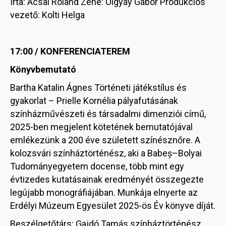
Írta: Acsai Roland Zene: Olgyay Gábor Produkciós
vezető: Kolti Helga
17:00 / KONFERENCIATEREM
Könyvbemutató
Bartha Katalin Ágnes Történeti játékstílus és
gyakorlat – Prielle Kornélia pályafutásának
színházművészeti és társadalmi dimenziói című,
2025-ben megjelent kötetének bemutatójával
emlékezünk a 200 éve született színésznőre. A
kolozsvári színháztörténész, aki a Babeș–Bolyai
Tudományegyetem docense, több mint egy
évtizedes kutatásainak eredményét összegezte
legújabb monográfiájában. Munkája elnyerte az
Erdélyi Múzeum Egyesület 2025-ös Év könyve díját.
Beszélgetőtárs: Gajdó Tamás színháztörténész