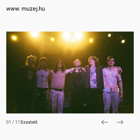
www. muzej.hu
Image
Im
01
/
11
Szextett