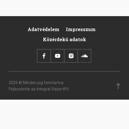
Adatvédelem
Impresszum
Footer
Közérdekű adatok
2026 © Minden jog fenntartva.
Fejlesztette az Integral Vision Kft.