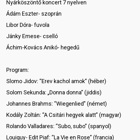
Nyárköszöntő koncert 7 nyelven
Ádám Eszter- szoprán
Libor Dóra- fuvola
Jánky Emese- cselló
Áchim-Kovács Anikó- hegedű
Program:
Slomo Jidov: “Erev kachol amok” (héber)
Solom Sekunda: „Donna donna” (jiddis)
Johannes Brahms: “Wiegenlied” (német)
Kodály Zoltán: “A Csitári hegyek alatt” (magyar)
Rolando Valladares: “Subo, subo” (spanyol)
Louiguy- Edit Piaf: “La Vie en Rose” (francia)