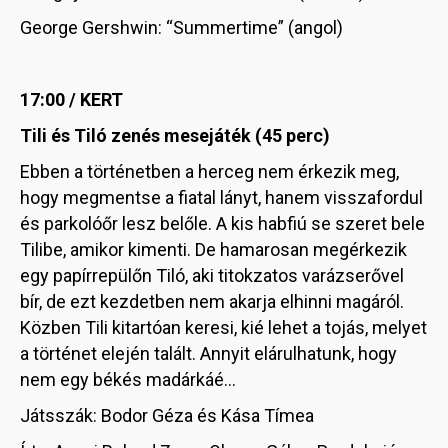
George Gershwin: “Summertime” (angol)
17:00 / KERT
Tili és Tiló zenés mesejáték (45 perc)
Ebben a történetben a herceg nem érkezik meg,
hogy megmentse a fiatal lányt, hanem visszafordul
és parkolóőr lesz belőle. A kis habfiú se szeret bele
Tilibe, amikor kimenti. De hamarosan megérkezik
egy papírrepülőn Tiló, aki titokzatos varázserővel
bír, de ezt kezdetben nem akarja elhinni magáról.
Közben Tili kitartóan keresi, kié lehet a tojás, melyet
a történet elején talált. Annyit elárulhatunk, hogy
nem egy békés madárkáé…
Játsszák: Bodor Géza és Kása Tímea