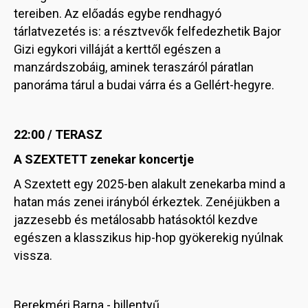
tereiben. Az előadás egybe rendhagyó
tárlatvezetés is: a résztvevők felfedezhetik Bajor
Gizi egykori villáját a kerttől egészen a
manzárdszobáig, aminek teraszáról páratlan
panoráma tárul a budai várra és a Gellért-hegyre.
22:00 / TERASZ
A SZEXTETT zenekar koncertje
A Szextett egy 2025-ben alakult zenekarba mind a
hatan más zenei irányból érkeztek. Zenéjükben a
jazzesebb és metálosabb hatásoktól kezdve
egészen a klasszikus hip-hop gyökerekig nyúlnak
vissza.
Berekméri Barna - billentyű