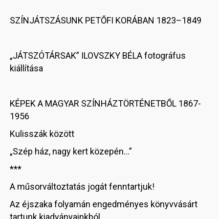
SZÍNJÁTSZÁSUNK PETŐFI KORÁBAN 1823–1849
„JÁTSZÓTÁRSAK” ILOVSZKY BÉLA fotográfus
kiállítása
KÉPEK A MAGYAR SZÍNHÁZTÖRTÉNETBŐL 1867-
1956
Kulisszák között
„Szép ház, nagy kert közepén…”
***
A műsorváltoztatás jogát fenntartjuk!
Az éjszaka folyamán engedményes könyvvásárt
tartunk kiadványainkból.