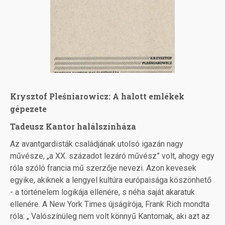
Krysztof Pleśniarowicz: A halott emlékek
gépezete
Tadeusz Kantor halálszínháza
Az avantgardisták családjának utolsó igazán nagy
művésze, „a XX. századot lezáró művész” volt, ahogy egy
róla szóló francia mű szerzője nevezi. Azon kevesek
egyike, akiknek a lengyel kultúra európaisága köszönhető
- a történelem logikája ellenére, s néha saját akaratuk
ellenére. A New York Times újságírója, Frank Rich mondta
róla: „ Valószínüleg nem volt könnyű Kantornak, aki azt az