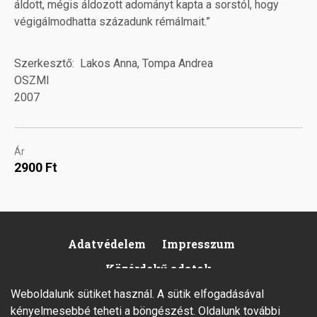
áldott, mégis áldozott adományt kapta a sorstól, hogy
végigálmodhatta századunk rémálmait.”
Szerkesztő
Lakos Anna, Tompa Andrea
OSZMI
2007
Ár
2900 Ft
Adatvédelem
Impresszum
Footer
Közérdekű adatok
Weboldalunk sütiket használ. A sütik elfogadásával
kényelmesebbé teheti a böngészést. Oldalunk további