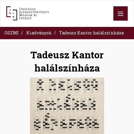
Ugrás
a
tartalomra
OSZMI
Kiadványok
Tadeusz Kantor halálszínháza
Tadeusz Kantor
halálszínháza
Image