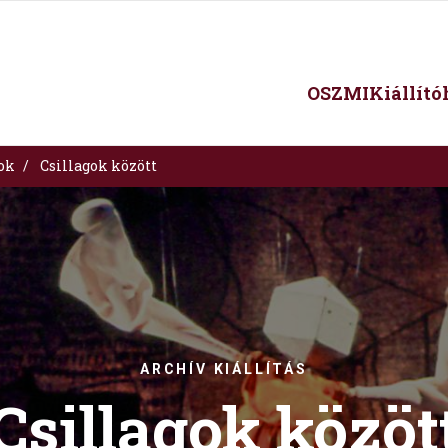
Main
OSZMI
Kiállít
navigation
sok
Csillagok között
ARCHÍV KIÁLLÍTÁS
Csillagok közöt