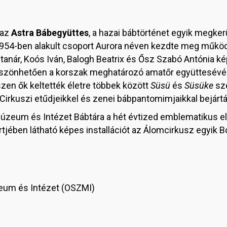
 az
Astra Bábegyüttes
, a hazai bábtörténet egyik megkerü
954-ben alakult csoport Aurora néven kezdte meg működés
paptanár, Koós Iván, Balogh Beatrix és Ősz Szabó Antóni
szönhetően a korszak meghatározó amatőr együttesévé v
zen ők keltették életre többek között
Süsü
és
Süsüke
sze
Cirkuszi etűdjeikkel és zenei bábpantomimjaikkal bejártá
zeum és Intézet Bábtára a hét évtized emblematikus elő
jében látható képes installációt az Álomcirkusz egyik Bo
eum és Intézet (OSZMI)