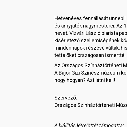
Hetvenéves fennállását ünnepli
és árnyjáték nagymesterei. Az 1
nevet. Vízvári László piarista 
kísérletező szellemiségének kö
mindennapok részévé váltak, his
tette őket országosan ismertté. 
Az Országos Színháztörténeti Mú
A Bajor Gizi Színészmúzeum kert
hogy hogyan? Azt látni kell!
Szervező:
Országos Színháztörténeti Múz
A kiállítás létrejöttét támogatta: