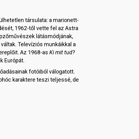
lhetetlen társulata: a marionett-
ét, 1962-től vette fel az Astra
a képzőművészek látásmódjának,
áltak. Televíziós munkáikkal a
replőit. Az 1968-as
Ki mit tud?
k Európát.
adásainak fotóiból válogatott.
hóc karaktere teszi teljessé, de