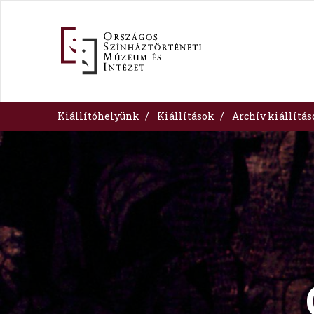
Ugrás
a
tartalomra
Kiállítóhelyünk
Kiállítások
Archív kiállítá
Image