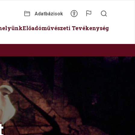
Adatbázisok
Secondary
óhelyünk
Előadóművészeti Tevékenység
menu
t