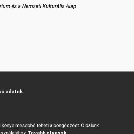
rium és a Nemzeti Kulturális Alap
kű adatok
al kényelmesebbé teheti a böngészést. Oldalunk
ision Kft.
Tovább olvasok
asználatához.