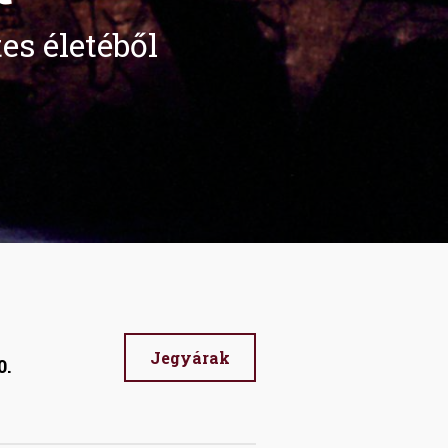
es életéből
Jegyárak
0.