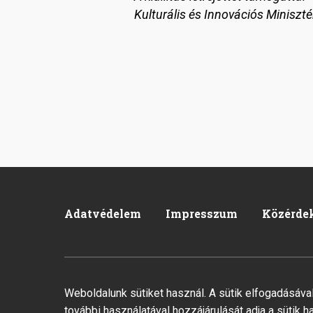
Kulturális és Innovációs Miniszté
Adatvédelem
Impresszum
Közérde
Footer
Weboldalunk sütiket használ. A sütik elfogadásáv
2026 © Minden jog fenntartva.
Fejlesztette az Integral V
további használatával hozzájárulását adja a sütik h