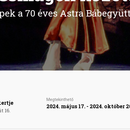
pek a 70 éves Astra Bábegyütt
Megtekinthető
ertje
2024. május 17. - 2024. október 2
t 16.